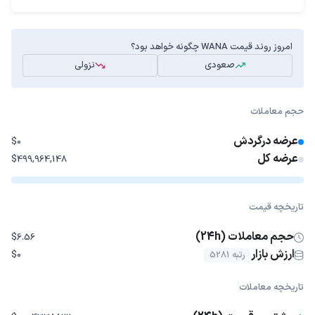
امروز روند قیمت WANA چگونه خواهد بود؟
صعودی
نزولی
حجم معاملات
عرضه درگردش
$0
عرضه کل
$499,964,148
تاریخچه قیمت
حجم معاملات (24h)
$6.56
ارزش بازار
رتبه 5281
$0
تاریخچه معاملات