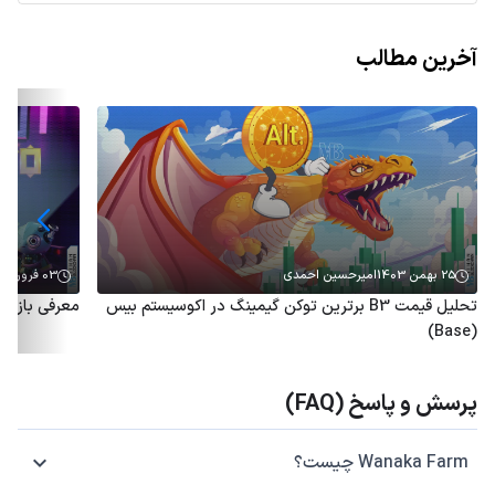
آخرین مطالب
25 بهمن 1403
امیرحسین احمدی
03 فروردین 1403
تحلیل قیمت B3 برترین توکن گیمینگ در اکوسیستم بیس
معرفی بازی Pankito و آموزش کسب درآمد از آن
(Base)
پرسش و پاسخ (FAQ)
Wanaka Farm چیست؟