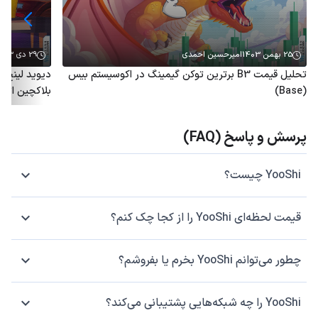
25 بهمن 1403
امیرحسین احمدی
29 دی 1403
تحلیل قیمت B3 برترین توکن گیمینگ در اکوسیستم بیس
(Base)
بلاکچین اتری
پرسش و پاسخ (FAQ)
YooShi چیست؟
قیمت لحظه‌ای YooShi را از کجا چک کنم؟
چطور می‌توانم YooShi بخرم یا بفروشم؟
YooShi را چه شبکه‌هایی پشتیبانی می‌کند؟