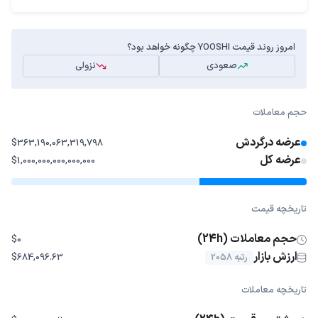
امروز روند قیمت YOOSHI چگونه خواهد بود؟
صعودی
نزولی
حجم معاملات
عرضه درگردش
$363,190,063,319,798
عرضه کل
$1,000,000,000,000,000
تاریخچه قیمت
حجم معاملات (24h)
$0
ارزش بازار
رتبه 2058
$684,096.63
تاریخچه معاملات