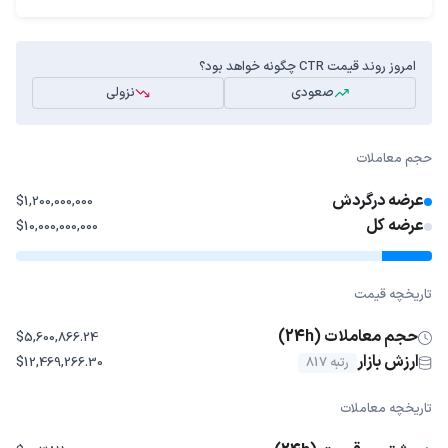
امروز روند قیمت CTR چگونه خواهد بود؟
صعودی
نزولی
حجم معاملات
عرضه درگردش
$1,200,000,000
عرضه کل
$10,000,000,000
تاریخچه قیمت
حجم معاملات (24h)
$5,600,866.24
ارزش بازار
رتبه 817
$12,469,266.30
تاریخچه معاملات