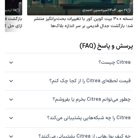
21 مهر 1404
امیرحسین احمدی
15 اردیبهشت 1404
نسخه ۳۰.۰ بیت کوین کور با تغییرات بحث‌برانگیز منتشر
بازگشت فاست
شد؛ بازگشت جدال قدیمی بر سر اندازه بلاک‌ها
ازای حل کپچا BTC دریافت کن
پرسش و پاسخ (FAQ)
Citrea چیست؟
قیمت لحظه‌ای Citrea را از کجا چک کنم؟
چطور می‌توانم Citrea بخرم یا بفروشم؟
Citrea را چه شبکه‌هایی پشتیبانی می‌کند؟
چه کیف پول‌هایی از Citrea پشتیبانی می‌کنند؟