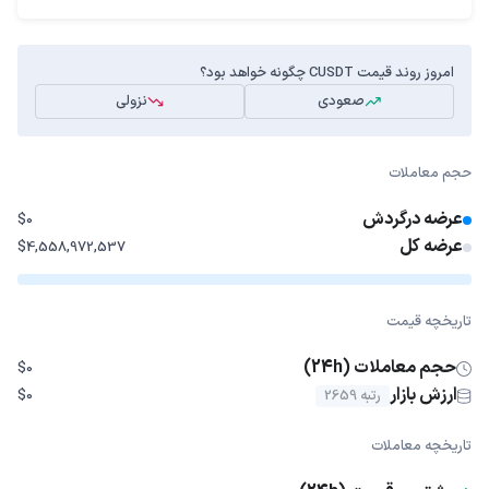
امروز روند قیمت CUSDT چگونه خواهد بود؟
صعودی
نزولی
حجم معاملات
عرضه درگردش
$0
عرضه کل
$4,558,972,537
تاریخچه قیمت
حجم معاملات (24h)
$0
ارزش بازار
رتبه 2659
$0
تاریخچه معاملات