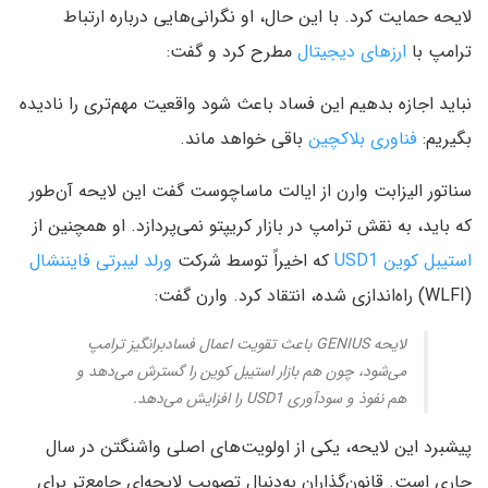
لایحه حمایت کرد. با این حال، او نگرانی‌هایی درباره ارتباط
ترامپ با
ارزهای دیجیتال
مطرح کرد و گفت:
نباید اجازه بدهیم این فساد باعث شود واقعیت مهم‌تری را نادیده
بگیریم:
فناوری بلاکچین
باقی خواهد ماند.
سناتور الیزابت وارن از ایالت ماساچوست گفت این لایحه آن‌طور
که باید، به نقش ترامپ در بازار کریپتو نمی‌پردازد. او همچنین از
استیبل‌ کوین USD1
که اخیراً توسط شرکت
ورلد لیبرتی فایننشال
(WLFI) راه‌اندازی شده، انتقاد کرد. وارن گفت:
لایحه GENIUS باعث تقویت اعمال فسادبرانگیز ترامپ
می‌شود، چون هم بازار استیبل‌ کوین را گسترش می‌دهد و
هم نفوذ و سودآوری USD1 را افزایش می‌دهد.
پیشبرد این لایحه، یکی از اولویت‌های اصلی واشنگتن در سال
جاری است. قانون‌گذاران به‌دنبال تصویب لایحه‌ای جامع‌تر برای