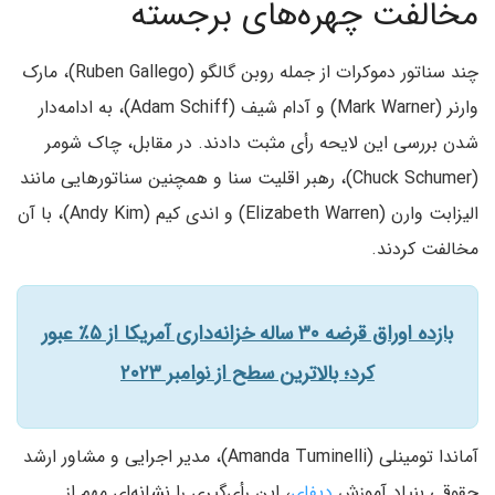
مخالفت چهره‌های برجسته
چند سناتور دموکرات از جمله روبن گالگو (Ruben Gallego)، مارک
وارنر (Mark Warner) و آدام شیف (Adam Schiff)، به ادامه‌دار
شدن بررسی این لایحه رأی مثبت دادند. در مقابل، چاک شومر
(Chuck Schumer)، رهبر اقلیت سنا و همچنین سناتورهایی مانند
الیزابت وارن (Elizabeth Warren) و اندی کیم (Andy Kim)، با آن
مخالفت کردند.
بازده اوراق قرضه ۳۰ ساله خزانه‌داری آمریکا از ۵٪ عبور
کرد؛ بالاترین سطح از نوامبر ۲۰۲۳
آماندا تومینلی (Amanda Tuminelli)، مدیر اجرایی و مشاور ارشد
حقوقی بنیاد آموزش
دیفای
، این رأی‌گیری را نشانه‌ای مهم از