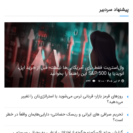
پیشنهاد سردبیر
وال‌استریت فقط برای آمریکایی‌ها نیست؛ قبل از خرید اپل،
انویدیا یا S&P 500 این راهنما را بخوانید
۱۶ تیر ۱۴۰۵ - ۱۷:۰۰
۲۳۲
روزهای قرمز بازار؛ قربانی ترس می‌شوید یا استراتژی‌تان را تغییر
می‌دهید؟
تحریم صرافی های ایرانی و ریسک حضانتی؛ دارایی‌هایمان واقعاً در خطر
است؟
گزارش ویژه: اکسکوینو چگونه از اختلالی ادعایی به بحرانی سیستمی