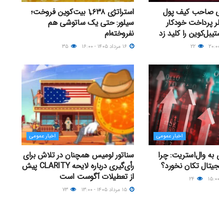
 صاحب کیف پول
استراتژی ۱٬۶۳۸ بیت‌کوین فروخت؛
لر پرداخت خودکار
سیلور: حتی یک ساتوشی هم
یبل‌کوین را کلید زد
نفروخته‌ام
۲۲
۱۶ مرداد ۱۴۰۵ - ۱۶:۰۰
۳۵
اخبار عمومی
اخبار عمومی
به وال‌استریت: چرا
سناتور لومیس همچنان در تلاش برای
یجیتال تکان نخورد؟
رأی‌گیری درباره لایحه CLARITY پیش
از تعطیلات آگوست است
۲۴
۱۵ مرداد ۱۴۰۵ - ۱۳:۰۰
۷۳