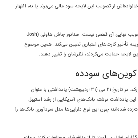
 خانواده‌اش از تصویب این لایحه سود مالی می‌برند یا نه، اظهار
با اینکه روند تصویب لایحه رو به جلوست، اما هنوز تصویب نهایی آن قطعی نیست. سناتور جاش هاولی (Josh
ی جریمه تأخیر کارت‌های اعتباری تعیین می‌کند. همین موضوع
ین لایحه حمایت می‌کردند، نظرشان را تغییر دهند.
‌ کوین‌های سودده
آستین کمپل (Austin Campbell)، استاد دانشگاه نیویورک، در تاریخ ۲۱ می (۳۱ اردیبهشت) یادداشتی با عنوان
ر این یادداشت نوشته بانک‌های آمریکایی از رشد استیبل‌
دده (Yield-Bearing Stablecoins) وحشت‌زده شده‌اند؛ چون این نوع دارایی‌ها مدل سودآوری بانک‌ها را
ون‌گذاران فشار می‌آورند تا از منافع‌شان محافظت کنند و مانع