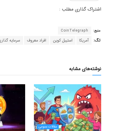
منبع:
CoinTelegraph
تگ:
آمریکا
استیبل کوین
افراد معروف
سرمایه گذاری
نوشته‌های مشابه
مقالات عمومی