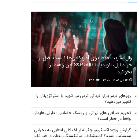
وال‌استریت فقط برای آمریکایی‌ها نیست؛ قبل از
خرید اپل، انویدیا یا S&P 500 این راهنما را
بخوانید
۱۶ تیر ۱۴۰۵ - ۱۷:۰۰
۲۳۸
روزهای قرمز بازار؛ قربانی ترس می‌شوید یا استراتژی‌تان را
تغییر می‌دهید؟
تحریم صرافی های ایرانی و ریسک حضانتی؛ دارایی‌هایمان
واقعاً در خطر است؟
گزارش ویژه: اکسکوینو چگونه از اختلالی ادعایی به بحرانی
سیستمی رسید؟ کالبدشکافی ورشکستگی پنهان در فین‌تک