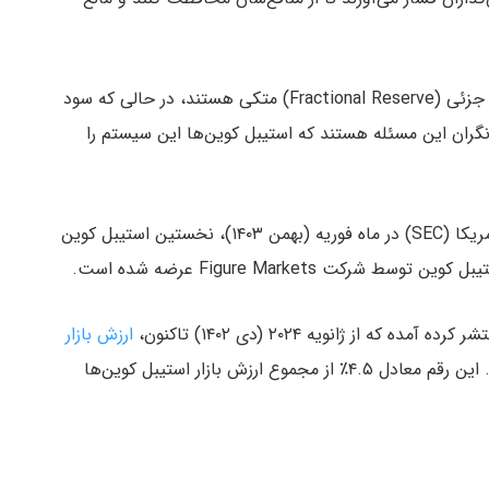
کمپل گفته که بانک‌ها، برای کسب سود به روش ذخیره جزئی (Fractional Reserve) متکی هستند، در حالی که سود
 نگران‌ این مسئله هستند که استیبل‌ کوین‌ها این سیستم را
طبق داده‌های موجود، کمیسیون بورس و اوراق بهادار آمریکا (SEC) در ماه فوریه (بهمن ۱۴۰۳)، نخستین استیبل‌ کوین
کت Figure Markets عرضه شده است.
ارزش بازار
استیبل‌ کوین‌های سودده به ۱۱ میلیارد دلار رسیده است. این رقم معادل ۴.۵٪ از مجموع ارزش بازار استیبل‌ کوین‌ها