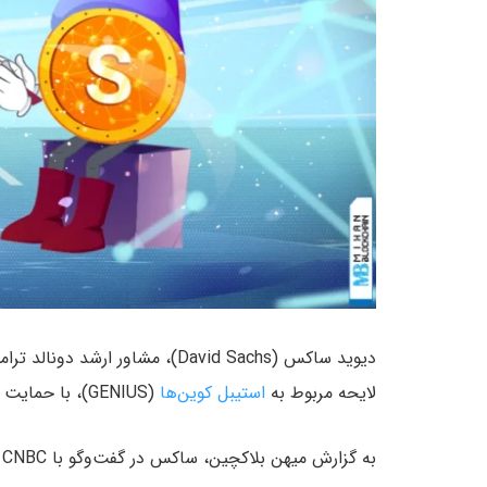
دیوید ساکس (David Sachs)، مشاور ارشد دونالد ترامپ در حوزه کریپتو و
لایحه مربوط به
استیبل‌ کوین‌ها
(GENIUS)، با حمایت هر دو حزب در مجلس سنا تصویب شود.
به گزارش میهن بلاکچین، ساکس در گفت‌وگو با CNBC در تاریخ ۲۱ می (۳۱ اردیبهشت) گفت: