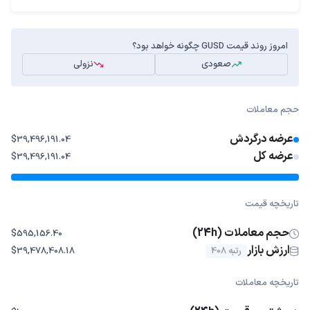
امروز روند قیمت GUSD چگونه خواهد بود؟
صعودی
نزولی
حجم معاملات
عرضه درگردش
$39,496,191.04
عرضه کل
$39,496,191.04
تاریخچه قیمت
حجم معاملات (24h)
$595,156.40
ارزش بازار
رتبه 408
$39,478,408.18
تاریخچه معاملات