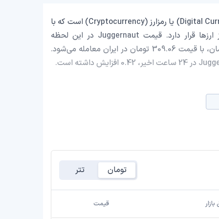
Juggernaut با نماد اختصاری (JGN) یک ارز دیجیتال (Digital Currency) یا رمزارز (Cryptocurrency) است که با
ارزش بازار حدود 243,599.23 دلار در رتبه 2579 بازار رمز ارزها قرار دارد. قیمت Juggernaut در این لحظه
0.001623995 دلار است که با احتساب قیمت تتر 0.9993 تومان، با قیمت 309.06 تومان در ایران معامله می‌شود.
تومان
تتر
بازار
قیمت