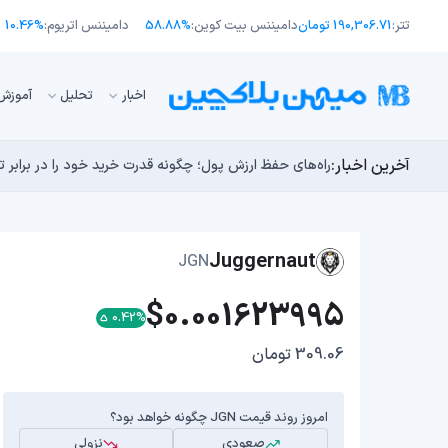
تتر:
190,306.71 تومان
دامیننس بیت کوین:
58.88%
دامیننس اتریوم:
10.46%
اﺧﺒﺎر
تحلیل
آموزش
آخرین اخبار:
طرح جدید EIP-8363: آیا کاهش پاداش استیکینگ به ضرر اتریوم تمام می‌شود؟
توسعه‌دهندگان بیت‌کوین ۸۵ باگ بحرانی را در یک وضعیت «فوق‌العاده بد» شناسایی کردند
مایکل ترپین: متاسفم، بیت‌کوین به سمت ۴۳,۵۰۰ دلار در حال سقوط است
راه‌های حفظ ارزش پول؛ چگونه قدرت خرید خود را در برابر 
چرا هوش مصنوعی اکنون در کوتاه‌مدت تهدیدی فوری‌تر از 
Juggernaut
JGN
$0.001623995
0.42%
309.06 تومان
امروز روند قیمت JGN چگونه خواهد بود؟
صعودی
نزولی