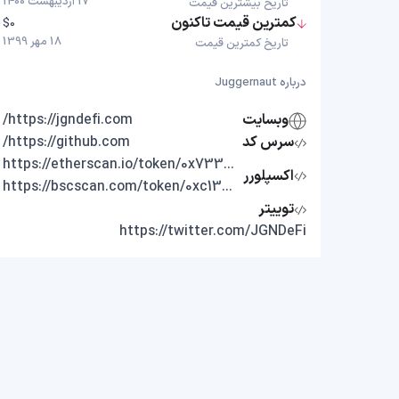
17 اردیبهشت 1400
تاریخ بیشترین قیمت
کمترین قیمت تاکنون
$0
18 مهر 1399
تاریخ کمترین قیمت
درباره Juggernaut
وبسایت
https://jgndefi.com/
سرس کد
https://github.com/
https://etherscan.io/token/0x73374ea518de7addd4c2b624c0e8b113955ee041
اکسپلورر
https://bscscan.com/token/0xc13b7a43223bb9bf4b69bd68ab20ca1b79d81c75
توییتر
https://twitter.com/JGNDeFi