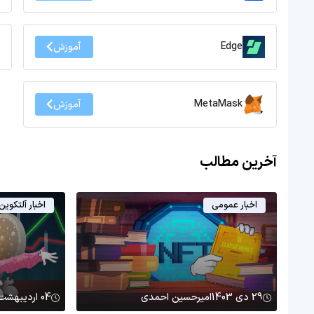
Edge
آموزش
MetaMask
آموزش
آخرین مطالب
اخبار عمومی
اخبار آلتکوین
29 دی 1403
امیرحسین احمدی
04 اردیبهشت 1403