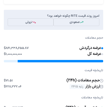
امروز روند قیمت RITE چگونه خواهد بود؟
صعودی
نزولی
حجم معاملات
عرضه درگردش
$861,338,655.87
عرضه کل
$1,000,000,000
تاریخچه قیمت
حجم معاملات (24h)
$71.51
ارزش بازار
رتبه 2615
$228,332.06
تاریخچه معاملات