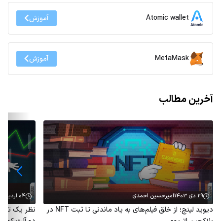
Atomic wallet
آموزش
MetaMask
آموزش
آخرین مطالب
29 دی 1403
امیرحسین احمدی
04 اردیبهشت 1403
دیوید لینچ؛ از خلق فیلم‌های به یاد ماندنی تا ثبت NFT در
نظر یک تحلی