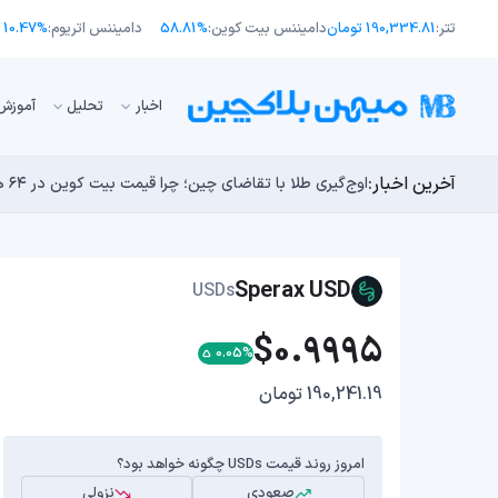
تتر:
190,334.81 تومان
دامیننس بیت کوین:
58.81%
دامیننس اتریوم:
10.47%
اﺧﺒﺎر
تحلیل
آموزش
آخرین اخبار:
انتقال ۶۶ میلیون دلاری بیت کوین توسط مایکرواستراتژی؛ آیا فشار فروش جدیدی در راه است؟
توسعه‌دهندگان بیت‌کوین ۸۵ باگ بحرانی را در یک وضعیت «فوق‌العاده بد» شناسایی کردند
اوج‌گیری طلا با تقاضای چین؛ چرا قیمت بیت کوین در ۶۴ هزار دلار درجا می‌زند؟
یک نقشه راه کوانتومی، بیت‌کوین را بسیار بالاتر خواهد برد
بدترین نمودار برای گاوهای بیت کوین؛ آیا دوران رالی‌های
Sperax USD
USDs
$0.9995
0.05%
190,241.19 تومان
امروز روند قیمت USDs چگونه خواهد بود؟
صعودی
نزولی