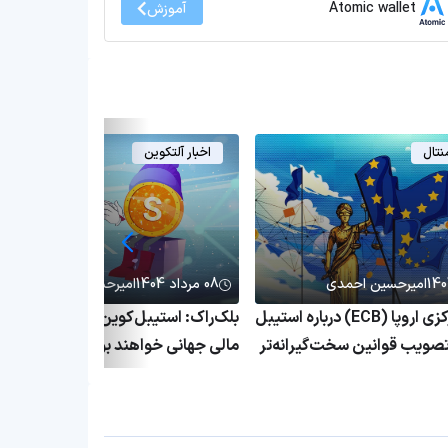
Atomic wallet
آموزش
نتال
اخبار آلتکوین
امیرحسین احمدی
08 مرداد 1404
امیرحسین احمدی
هشدار بانک مرکزی اروپا (ECB) درباره استیبل
بلک‌راک: استیبل‌کوین‌ها ستون آینده 
تصویب قوانین سخت‌گیرانه‌تر
مالی جهانی خواهند بود