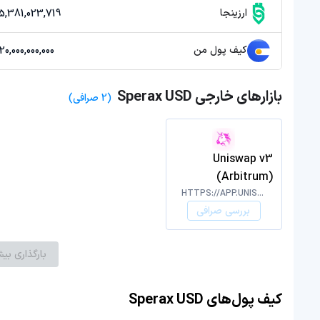
ارزینجا
75,381,023,719 توم
کیف پول من
20,000,000,000 تومان
بازارهای خارجی Sperax USD
(2 صرافی)
Uniswap v3
(Arbitrum)
HTTPS://APP.UNISWAP.ORG/#/SWAP
بررسی صرافی
بارگذاری بیش
کیف پول‌های Sperax USD