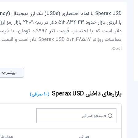
است.
بیشتر
بازارهای داخلی Sperax USD
(10 صرافی)
صرافی
عمق بازا