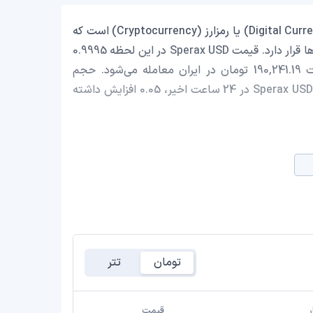
Sperax USD با نماد اختصاری (USDs) یک ارز دیجیتال (Digital Currency) یا رمزارز (Cryptocurrency) است که
با ارزش بازار حدود 512,834.43 دلار در رتبه 2209 بازار رمز ارزها قرار دارد. قیمت Sperax USD در این لحظه 0.9995
دلار است که با احتساب قیمت تتر 0.9992 تومان، با قیمت 190,241.19 تومان در ایران معامله می‌شود. حجم
معاملات روزانه Sperax USD 502,485.17 دلار است و قیمت Sperax USD در 24 ساعت اخیر، 0.05 افزایش داشته
تومان
تتر
ر
قیمت