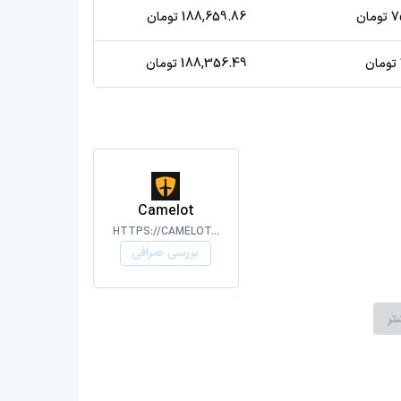
ان
188,659.86 تومان
188,356.49 تومان
Camelot
HTTPS://CAMELOT.EXCHANGE/#
بررسی صرافی
تر