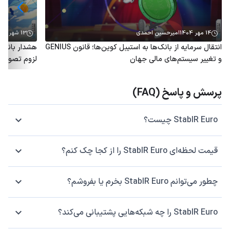
14 مهر 1404
امیرحسین احمدی
13 شهریور 1404
انتقال سرمایه از بانک‌ها به استیبل کوین‌ها؛ قانون GENIUS
و تغییر سیستم‌های مالی جهان
لزوم تصویب ق
پرسش و پاسخ (FAQ)
StablR Euro چیست؟
قیمت لحظه‌ای StablR Euro را از کجا چک کنم؟
چطور می‌توانم StablR Euro بخرم یا بفروشم؟
StablR Euro را چه شبکه‌هایی پشتیبانی می‌کند؟