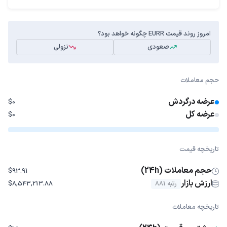
امروز روند قیمت EURR چگونه خواهد بود؟
صعودی
نزولی
حجم معاملات
عرضه درگردش
$0
عرضه کل
$0
تاریخچه قیمت
حجم معاملات (24h)
$93.91
ارزش بازار
رتبه 881
$8,543,213.88
تاریخچه معاملات