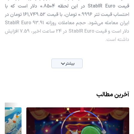
قیمت StablR Euro در این لحظه 0.8504 دلار است که با
احتساب قیمت تتر 0.9996 تومان، با قیمت 161,749.52 تومان در
ایران معامله می‌شود. حجم معاملات روزانه StablR Euro 93.91
دلار است و قیمت StablR Euro در 24 ساعت اخیر، 7.59 افزایش
داشته است.
بیشتر
آخرین مطالب