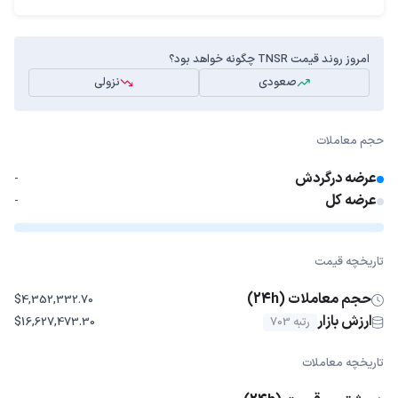
امروز روند قیمت TNSR چگونه خواهد بود؟
صعودی
نزولی
حجم معاملات
عرضه درگردش
-
عرضه کل
-
تاریخچه قیمت
حجم معاملات (24h)
$4,352,332.70
ارزش بازار
رتبه 703
$16,627,473.30
تاریخچه معاملات