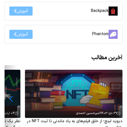
Backpack
آموزش
Phantom
آموزش
آخرین مطالب
29 دی 1403
امیرحسین احمدی
04 اردیبهشت 1403
دیوید لینچ؛ از خلق فیلم‌های به یاد ماندنی تا ثبت NFT در
نظر یک تحلی