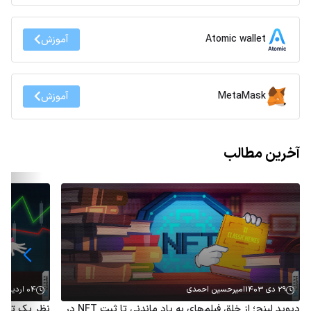
Atomic wallet
آموزش
MetaMask
آموزش
آخرین مطالب
29 دی 1403
امیرحسین احمدی
04 اردیبهشت 1403
دیوید لینچ؛ از خلق فیلم‌های به یاد ماندنی تا ثبت NFT در
نظر یک تحلی