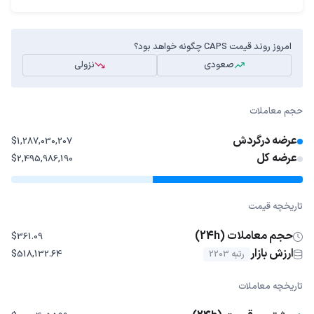
امروز روند قیمت CAPS چگونه خواهد بود؟
صعودی
نزولی
حجم معاملات
عرضه درگردش
$1,287,030,207
عرضه کل
$2,495,986,190
تاریخچه قیمت
حجم معاملات (24h)
$361.09
ارزش بازار
رتبه 2203
$518,132.64
تاریخچه معاملات