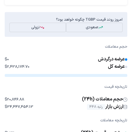
امروز روند قیمت TGBP چگونه خواهد بود؟
صعودی
نزولی
حجم معاملات
عرضه درگردش
$0
عرضه کل
$2,438,174.70
تاریخچه قیمت
حجم معاملات (24h)
$20,846.88
ارزش بازار
رتبه 448
$34,447,454.13
تاریخچه معاملات