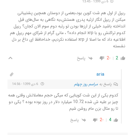
6 دی 1399 - 13:45
ریپل از اول هم شت کوین بود،بعضی از دوستان همچین پشتیبانی
میکنن از ریپل انگار ارثیه پدری هستش،یه نگاهی به سال‌های قبل
انداخته باشید خیلی از ارزها بودن تو رتبه دوم سوم الان کجان؟ ریپل
کدوم تراکنش رو با xrp انجام داده؟ ، مانی گرام از شرکای مهم ریپل هم
اطلاعیه داد که ما اصلا از xrp استفاده نکردیم، خداحافظ ای داغ بر دل
نشسته
2
-2
پاسخ
aria
پاسخ به
مراسم روز چهلم
6 دی 1399 - 14:56
کدوم یکی از این شت کوینایی که میگی حجم معاملاتش وقتی همه
چیز بر علیه ش شده 10.72 میلیارد دلار در روز بوده بوده ؟ یکی دو
تا رو مثال بزن مام روشن شیم
-2
4
پاسخ