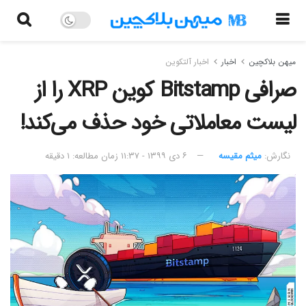
میهن بلاکچین
اخبار
اخبار آلتکوین
صرافی Bitstamp کوین XRP را از
لیست معاملاتی خود حذف می‌کند!
نگارش:‌
میثم مقیسه
۶ دی ۱۳۹۹ - ۱۱:۳۷
زمان مطالعه: ۱ دقیقه