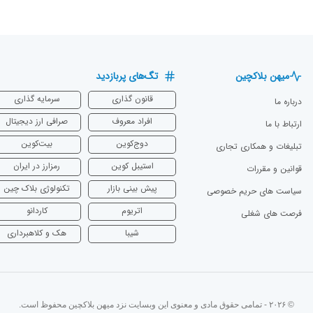
میهن بلاکچین
تگ‌های پربازدید
قانون گذاری
سرمایه‌ گذاری
درباره ما
افراد معروف
صرافی ارز دیجیتال
ارتباط با ما
دوج‌کوین
بیت‌کوین
تبلیغات و همکاری تجاری
استیبل کوین
رمزارز در ایران
قوانین و مقررات
پیش بینی بازار
تکنولوژی بلاک چین
سیاست های حریم خصوصی
اتریوم
‌کاردانو
فرصت های شغلی
شیبا
هک و کلاهبرداری
© ۲۰۲۶ - تمامی حقوق مادی و معنوی این وبسایت نزد میهن بلاکچین محفوظ است.