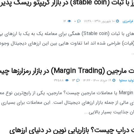
کدام ارز با ثبات (stable coin) در بازار کریپتو ریسک پذی
 فرامرزی
۱۰ شهریور ۱۳۹۸ - ۱۷:۳۸
۰
۱۴
اگرچه ارزهای با ثبات (Stable coin) همگی برای معامله یک به یک با ارزهای ب
فیات) طراحی شده اند اما تفاوت هایی بین این ارزهای دیجیتال وجود د
.
Margin Trad) در بازار رمزارزها چیست؟
تولید محتوا
۱۹ خرداد ۱۴۰۰ - ۱۴:۴۴
۱۳
۳۲۵۸۸
Margin Trading یا معاملات مارجین چیست؟ مارجین، یکی از رایج‌ترین نوع م
ای مالی از جمله بازار ارزهای دیجیتال است. این معاملات برای بسیاری ا
ان جذابیت بسیار بالایی...
 دراپ چیست؟ بازاریابی نوین در دنیای ارزهای