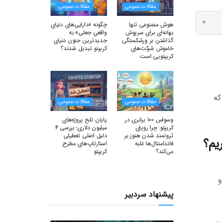
مقالات عمومی
مقالات عمومی
▼
هوش مصنوعی تنها
چگونه «دارایی‌های دنیای
بهانه‌ای برای سرپوش
واقعیِ جعلی» به
گذاشتن بر ورشکستگی
جدیدترین جنون دنیای
خاموش شرکت‌های
کریپتو تبدیل شدند؟
کریپتویی است
که
مقالات عمومی
مقالات عمومی
وسواس ۱۰۰ برابری در
پایان تلخ پروژه‌های
کریپتو: چرا رویای
میلیون دلاری؛ بررسی ۴
ثروتمند شدن هنوز بر
دلیل اصلی تعطیلی
فاندامنتال‌ها غلبه
استارتاپ‌های مطرح
می‌کند؟
کریپتو
و
پیشنهاد سردبیر