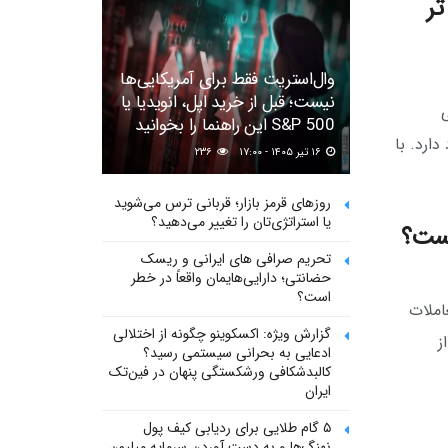
ر تر
وال‌استریت فقط برای آمریکایی‌ها
نیست؛ قبل از خرید اپل، انویدیا یا
ی
S&P 500 این راهنما را بخوانید
ارد. با
۱۶ تیر ۱۴۰۵ - ۱۷:۰۰
۲۳۶
روزهای قرمز بازار؛ قربانی ترس می‌شوید
یا استراتژی‌تان را تغییر می‌دهید؟
تحریم صرافی های ایرانی و ریسک
حضانتی؛ دارایی‌هایمان واقعاً در خطر
است؟
عاملات
گزارش ویژه: اکسکوینو چگونه از اختلالی
ز
ادعایی به بحرانی سیستمی رسید؟
کالبدشکافی ورشکستگی پنهان در فین‌تک
ایران
۵ گام طلایی برای ردیابی کیف پول‌
نهنگ‌ها و به دست آوردن سرمایه میلیون