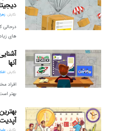
دیجیتا
نگارش:‌
زهرا
درحالی که
های زیاد
آشنایی
آنها
نگارش:‌
اشکا
افراد مخت
بهتر است
بهترین
آپدیت دی
نگارش:‌
علیر