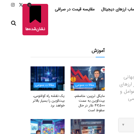
ب ارزهای دیجیتال
مقایسه قیمت در صرافی
نشان‌شده‌ها
آموزش
جهانی
 ارزهای
مقالات عمومی
مقالات عمومی
وامل و
مایکل ترپین: متاسفم،
یک نقشه راه کوانتومی،
سی
بیت‌کوین به سمت
بیت‌کوین را بسیار بالاتر
۴۳,۵۰۰ دلار در حال
خواهد برد
سقوط است
▼