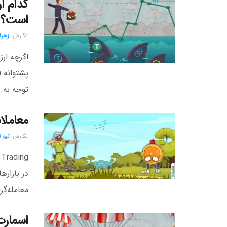
است؟
نگارش:‌
زهرا
پشتوانه (
توجه به..
معاملات مارجین (ing
نگارش:‌
تیم 
در بازاره
معامله‌گر
اسمارت