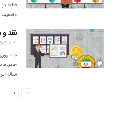
قطعا در 
وضعیت کن
نقد و 
نگارش:‌
تیم 
چند روزی
-مدیرعام
مقاله این.
…
۱