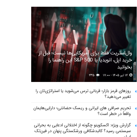
وال‌استریت فقط برای آمریکایی‌ها نیست؛ قبل از
خرید اپل، انویدیا یا S&P 500 این راهنما را
بخوانید
۱۶ تیر ۱۴۰۵ - ۱۷:۰۰
۲۳۵
روزهای قرمز بازار؛ قربانی ترس می‌شوید یا استراتژی‌تان را
تغییر می‌دهید؟
تحریم صرافی های ایرانی و ریسک حضانتی؛ دارایی‌هایمان
واقعاً در خطر است؟
گزارش ویژه: اکسکوینو چگونه از اختلالی ادعایی به بحرانی
سیستمی رسید؟ کالبدشکافی ورشکستگی پنهان در فین‌تک
ایران