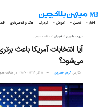
اخبار
تحلیل
آموزش
ایردراپ
هک و کلاهبرداری
قیمت
میهن بلاکچین
آموزش
مقالات عمومی
آیا انتخابات آمریکا باعث برتر
می‌شود؟
نگارش:‌
کریم خضرپور
۱۱ آذر ۱۳۹۹ - ۱۹:۳۰
در
مقالات عمو