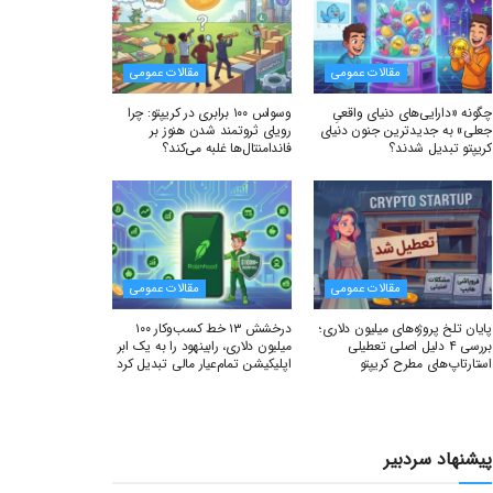
مقالات عمومی
مقالات عمومی
چگونه «دارایی‌های دنیای واقعیِ
وسواس ۱۰۰ برابری در کریپتو: چرا
جعلی» به جدیدترین جنون دنیای
رویای ثروتمند شدن هنوز بر
کریپتو تبدیل شدند؟
فاندامنتال‌ها غلبه می‌کند؟
مقالات عمومی
مقالات عمومی
پایان تلخ پروژه‌های میلیون دلاری؛
درخشش ۱۳ خط کسب‌وکار ۱۰۰
بررسی ۴ دلیل اصلی تعطیلی
میلیون دلاری، رابینهود را به یک ابر
استارتاپ‌های مطرح کریپتو
اپلیکیشن تمام‌عیار مالی تبدیل کرد
پیشنهاد سردبیر