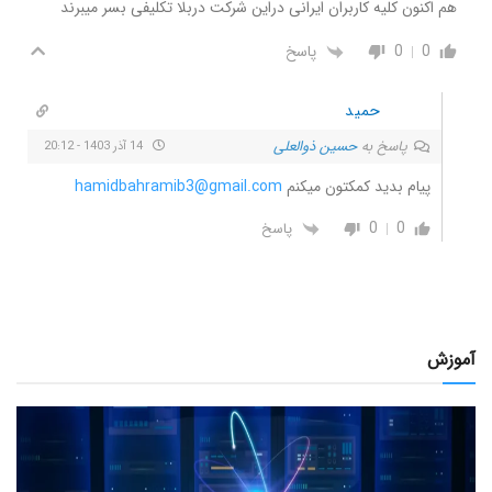
هم اکنون کلیه کاربران ایرانی دراین شرکت دربلا تکلیفی بسر میبرند
0
0
پاسخ
حمید
پاسخ به
حسین ذوالعلی
14 آذر 1403 - 20:12
پیام بدید کمکتون میکنم
hamidbahramib3@gmail.com
0
0
پاسخ
آموزش