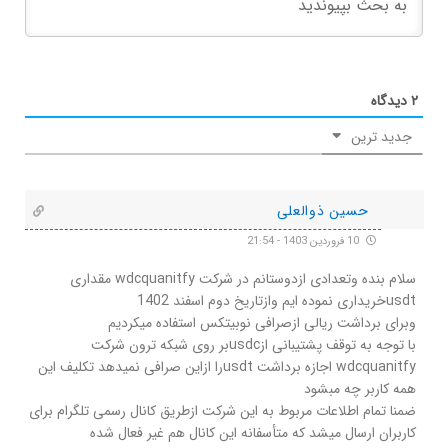
۲
دیدگاه
جدید ترین
حسین ذوالعلی
10 فروردین 1403 - 21:54
سلام بنده وتعدادی ازدوستانم در شرکت wdcquanitfy مقداری
usdtخریداری نموده ایم وازتاریخ دوم اسفند 1402
وبرای برداشت ریالی ازصرافی نوبیتکس استفاده میکردیم
با توجه به توقف پشتیبانی ازusdcبر روی شبکه ترون شرکت
wdcquanitfy اجازه برداشت usdtرا ازاین صرافی نمیدهد تکلیف این
همه کاربر چه مبشود
ضمنا تمام اطلاعات مربوط به این شرکت ازطریق کانال رسمی تلگرام برای
کاربران ارسال میشد که متأسفانه این کانال هم غیر فعال شده