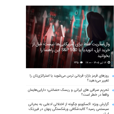
وال‌استریت فقط برای آمریکایی‌ها نیست؛ قبل از
خرید اپل، انویدیا یا S&P 500 این راهنما را
بخوانید
۱۶ تیر ۱۴۰۵ - ۱۷:۰۰
۲۳۵
روزهای قرمز بازار؛ قربانی ترس می‌شوید یا استراتژی‌تان را
تغییر می‌دهید؟
تحریم صرافی های ایرانی و ریسک حضانتی؛ دارایی‌هایمان
واقعاً در خطر است؟
گزارش ویژه: اکسکوینو چگونه از اختلالی ادعایی به بحرانی
سیستمی رسید؟ کالبدشکافی ورشکستگی پنهان در فین‌تک
ایران