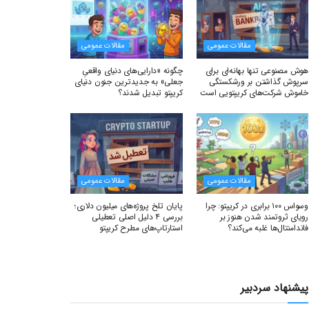
مقالات عمومی
مقالات عمومی
هوش مصنوعی تنها بهانه‌ای برای
چگونه «دارایی‌های دنیای واقعیِ
سرپوش گذاشتن بر ورشکستگی
جعلی» به جدیدترین جنون دنیای
خاموش شرکت‌های کریپتویی است
کریپتو تبدیل شدند؟
مقالات عمومی
مقالات عمومی
وسواس ۱۰۰ برابری در کریپتو: چرا
پایان تلخ پروژه‌های میلیون دلاری؛
رویای ثروتمند شدن هنوز بر
بررسی ۴ دلیل اصلی تعطیلی
فاندامنتال‌ها غلبه می‌کند؟
استارتاپ‌های مطرح کریپتو
پیشنهاد سردبیر