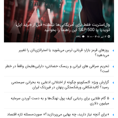
وال‌استریت فقط برای آمریکایی‌ها نیست؛ قبل از خرید اپل،
انویدیا یا S&P 500 این راهنما را بخوانید
۱۶ تیر ۱۴۰۵ - ۱۷:۰۰
۲۳۸
روزهای قرمز بازار؛ قربانی ترس می‌شوید یا استراتژی‌تان را تغییر
می‌دهید؟
تحریم صرافی های ایرانی و ریسک حضانتی؛ دارایی‌هایمان واقعاً در خطر
است؟
گزارش ویژه: اکسکوینو چگونه از اختلالی ادعایی به بحرانی سیستمی
رسید؟ کالبدشکافی ورشکستگی پنهان در فین‌تک ایران
۵ گام طلایی برای ردیابی کیف پول‌ نهنگ‌ها و به دست آوردن سرمایه
میلیون دلاری
«برای آنچه نیاز دارید، چه بهایی می‌پردازید؟» صورت‌مسئله تازه اقتصاد