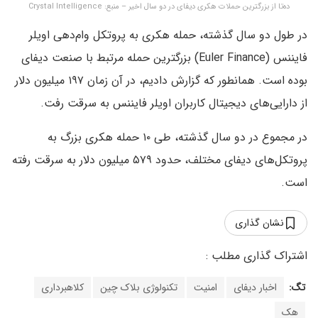
ده‌تا از بزرگترین حملات هکری دیفای در دو سال اخیر – منبع: Crystal Intelligence
در طول دو سال گذشته، حمله هکری به پروتکل وام‌دهی اویلر
فایننس (Euler Finance) بزرگترین حمله مرتبط با صنعت دیفای
بوده است. همانطور که گزارش دادیم، در آن زمان ۱۹۷ میلیون دلار
از دارایی‌های دیجیتال کاربران اویلر فایننس به سرقت رفت.
در مجموع در دو سال گذشته، طی ۱۰ حمله هکری بزرگ به
پروتکل‌های دیفای مختلف، حدود ۵۷۹ میلیون دلار به سرقت رفته
است.
نشان گذاری
تگ:
اخبار دیفای
امنیت
تکنولوژی بلاک چین
کلاهبرداری
هک