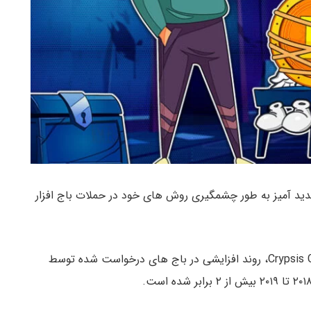
 است که عوامل تهدید آمیز به طور چشمگیری روش های خود در حملات باج افزار
تحقیق انجام شده توسط شرکت تحلیل دیجیتال Crypsis Group، روند افزایشی در باج های درخواست شده توسط