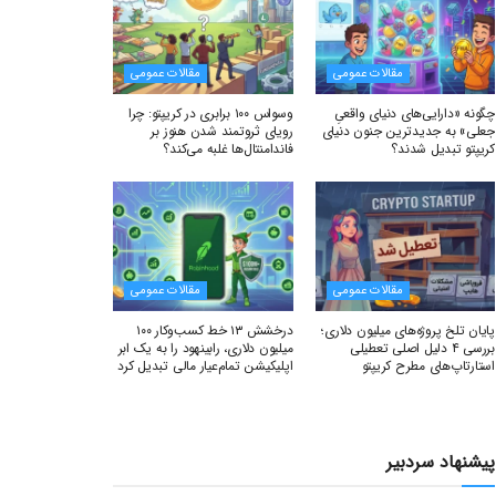
مقالات عمومی
مقالات عمومی
چگونه «دارایی‌های دنیای واقعیِ
وسواس ۱۰۰ برابری در کریپتو: چرا
جعلی» به جدیدترین جنون دنیای
رویای ثروتمند شدن هنوز بر
کریپتو تبدیل شدند؟
فاندامنتال‌ها غلبه می‌کند؟
مقالات عمومی
مقالات عمومی
پایان تلخ پروژه‌های میلیون دلاری؛
درخشش ۱۳ خط کسب‌وکار ۱۰۰
بررسی ۴ دلیل اصلی تعطیلی
میلیون دلاری، رابینهود را به یک ابر
استارتاپ‌های مطرح کریپتو
اپلیکیشن تمام‌عیار مالی تبدیل کرد
پیشنهاد سردبیر