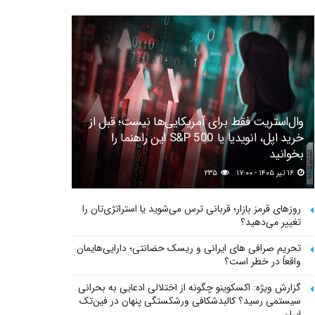
وال‌استریت فقط برای آمریکایی‌ها نیست؛ قبل از
خرید اپل، انویدیا یا S&P 500 این راهنما را
بخوانید
۱۶ تیر ۱۴۰۵ - ۱۷:۰۰
۲۳۵
روزهای قرمز بازار؛ قربانی ترس می‌شوید یا استراتژی‌تان را
تغییر می‌دهید؟
تحریم صرافی های ایرانی و ریسک حضانتی؛ دارایی‌هایمان
واقعاً در خطر است؟
گزارش ویژه: اکسکوینو چگونه از اختلالی ادعایی به بحرانی
سیستمی رسید؟ کالبدشکافی ورشکستگی پنهان در فین‌تک
ایران