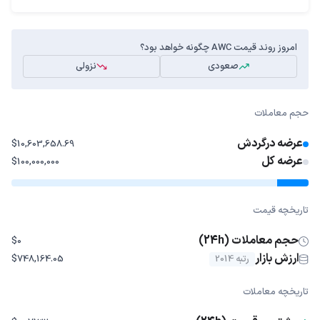
امروز روند قیمت AWC چگونه خواهد بود؟
صعودی
نزولی
حجم معاملات
عرضه درگردش
$10,603,658.69
عرضه کل
$100,000,000
تاریخچه قیمت
حجم معاملات (24h)
$0
ارزش بازار
رتبه 2014
$748,164.05
تاریخچه معاملات