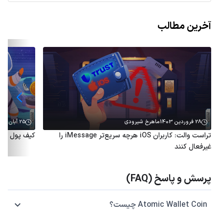
آخرین مطالب
28 فروردین 1403
ماهرخ شیرودی
25 آبان 1402
تراست والت: کاربران iOS هرچه سریع‌تر iMessage را
کیف پول تلگ
غیرفعال کنند
پرسش و پاسخ (FAQ)
Atomic Wallet Coin چیست؟