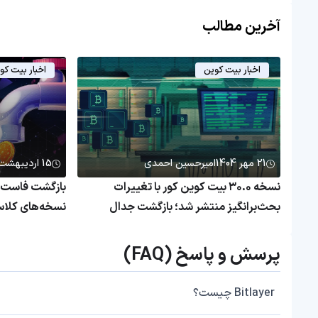
آخرین مطالب
اخبار بیت کوین
اخبار بیت کو
21 مهر 1404
امیرحسین احمدی
15 اردیبهشت 1404
نسخه ۳۰.۰ بیت کوین کور با تغییرات
بازگشت فاست بی
بحث‌برانگیز منتشر شد؛ بازگشت جدال
قدیمی بر سر اندازه بلاک‌ها
دریافت کنید!
پرسش و پاسخ (FAQ)
Bitlayer چیست؟