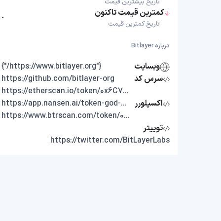
تاریخ بیشترین قیمت
کمترین قیمت تاکنون
-
تاریخ کمترین قیمت
درباره Bitlayer
وبسایت
{"https://www.bitlayer.org/"}
سرس کد
https://github.com/bitlayer-org
https://etherscan.io/token/0x6C76dE483F1752Ac8473e2B4983A873991e70dA7
اکسپلورر
https://app.nansen.ai/token-god-mode?chain=ethereum&tab=transactions&tokenAddress=0x6C76dE483F1752Ac8473e2B4983A873991e70dA7
https://www.btrscan.com/token/0x0e4cf4affdb72b39ea91fa726d291781cbd020bf?tab=Transfers
توییتر
https://twitter.com/BitLayerLabs