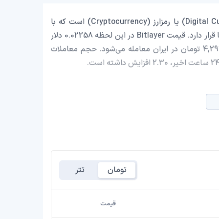
Bitlayer با نماد اختصاری (BTR) یک ارز دیجیتال (Digital Currency) یا رمزارز (Cryptocurrency) است که با
ارزش بازار حدود 7,590,768.51 دلار در رتبه 1013 بازار رمز ارزها قرار دارد. قیمت Bitlayer در این لحظه 0.02258 دلار
است که با احتساب قیمت تتر 0.9993 تومان، با قیمت 4,297.16 تومان در ایران معامله می‌شود. حجم معاملات
تومان
تتر
قیمت