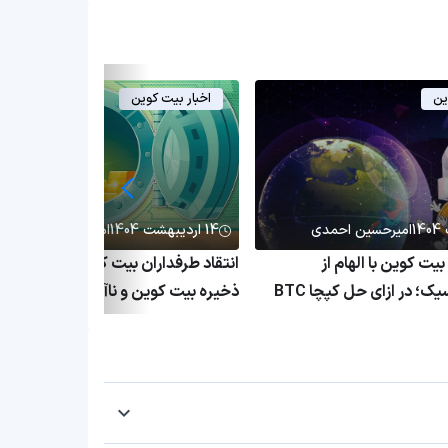
ین
اخبار بیت کوین
امیرحسین احمدی
14 اردیبهشت 1404
امیرحسین احمدی
ت کوین با الهام از
انتقاد طرفداران بیت کوین از وتو شدن 
نسخه‌های کلاسیک؛ در ازای حل کپچا BTC
ذخیره بیت کوین و ناآگاهی فرماندار آری