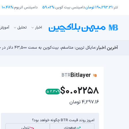
تتر:
190,293.31 تومان
دامیننس بیت کوین:
59.02%
دامیننس اتریوم:
10.48%
اﺧﺒﺎر
تحلیل
آموزش
آخرین اخبار:
انتقال ۶۶ میلیون دلاری بیت کوین توسط مایکرواستراتژی؛ آیا فشار فروش جدیدی در راه است؟
توسعه‌دهندگان بیت‌کوین ۸۵ باگ بحرانی را در یک وضعیت «فوق‌العاده بد» شناسایی کردند
مایکل ترپین: متاسفم، بیت‌کوین به سمت ۴۳,۵۰۰ دلار در حال سقوط است
اوج‌گیری طلا با تقاضای چین؛ چرا قیمت بیت کوین در ۶۴ هزار دلار درجا می‌زند؟
بدترین نمودار برای گاوهای بیت کوین؛ آیا دوران رالی‌های
Bitlayer
BTR
$0.02258
2.30%
4,297.16 تومان
امروز روند قیمت BTR چگونه خواهد بود؟
صعودی
نزولی