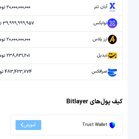
آبان تتر
20,000,000,000 تومان
توایکس
39,999,999,957 تومان
ارز پلاس
20,000,000,000 تومان
تبدیل
238,831,201 تومان
صرافکس
483,423,774 تومان
کیف پول‌های Bitlayer
Trust Wallet
آموزش