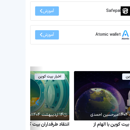
Safepal
آموزش
Atomic wallet
آموزش
ین
اخبار بیت کوین
امیرحسین احمدی
14 اردیبهشت 1404
امیرحسین احمدی
ت کوین با الهام از
انتقاد طرفداران بیت کوین از وتو شدن 