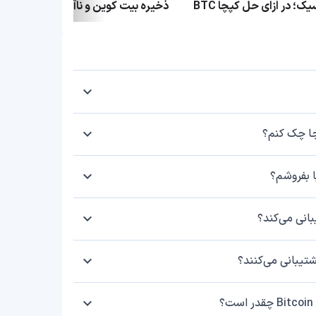
نسخه‌های کلاسیک؛ در ازای حل کپچا BTC
ذخیره بیت کوین و ناآگاهی فرماندار آری