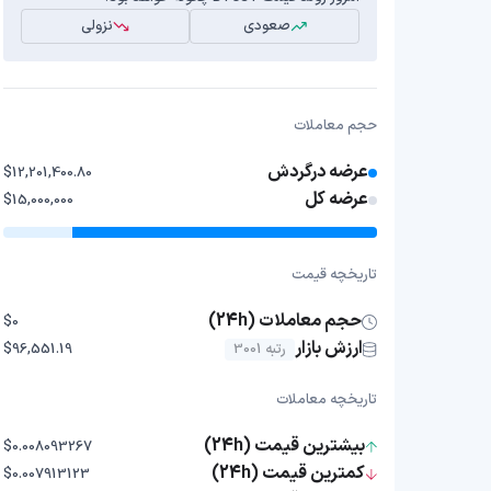
صعودی
نزولی
حجم معاملات
عرضه درگردش
$12,201,400.80
عرضه کل
$15,000,000
تاریخچه قیمت
حجم معاملات (24h)
$0
ارزش بازار
رتبه 3001
$96,551.19
تاریخچه معاملات
بیشترین قیمت (24h)
$0.008093267
کمترین قیمت (24h)
$0.007913123