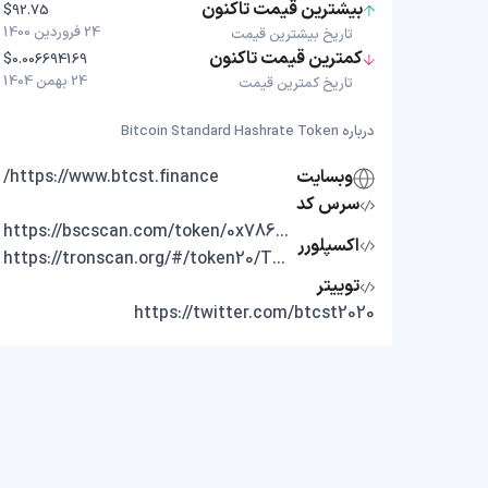
بیشترین قیمت تاکنون
$92.75
24 فروردین 1400
تاریخ بیشترین قیمت
کمترین قیمت تاکنون
$0.006694169
24 بهمن 1404
تاریخ کمترین قیمت
درباره Bitcoin Standard Hashrate Token
وبسایت
https://www.btcst.finance/
سرس کد
https://bscscan.com/token/0x78650b139471520656b9e7aa7a5e9276814a38e9
اکسپلورر
https://tronscan.org/#/token20/TFVge5Nb6or8cpdtdwPuXSGqLHpj3PM9Rp
توییتر
https://twitter.com/btcst2020