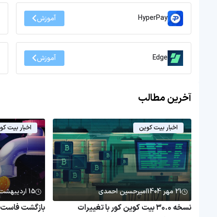
HyperPay
آموزش
Edge
آموزش
آخرین مطالب
اخبار بیت کوین
اخبار بیت کو
21 مهر 1404
امیرحسین احمدی
15 اردیبهشت 1404
نسخه ۳۰.۰ بیت کوین کور با تغییرات
بازگشت فاست بی