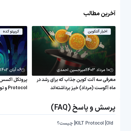
آخرین مطالب
اخبار آلتکوین
کریپتو کده
10 مرداد 1403
امیرحسین احمدی
06 آبان 1402
معرفی سه آلت‌ کوین جذاب که برای رشد در
ماه آگوست (مرداد) خیز برداشته‌اند
Protocol و توکن ACS
پرسش و پاسخ (FAQ)
KILT Protocol [Old] چیست؟