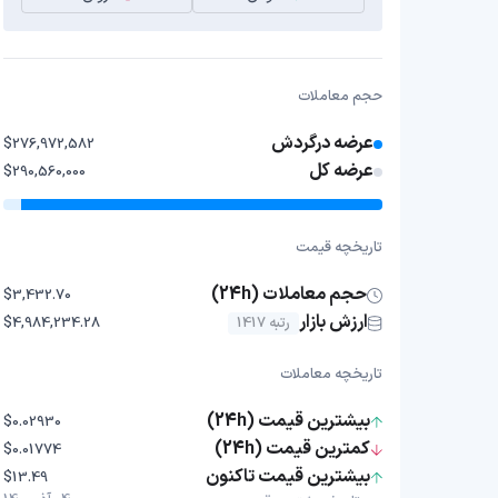
حجم معاملات
عرضه درگردش
$276,972,582
عرضه کل
$290,560,000
تاریخچه قیمت
حجم معاملات (24h)
$3,432.70
ارزش بازار
رتبه 1417
$4,984,234.28
تاریخچه معاملات
بیشترین قیمت (24h)
$0.02930
کمترین قیمت (24h)
$0.01774
بیشترین قیمت تاکنون
$13.49