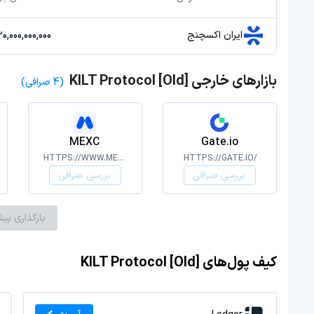
ایران اکسچنج
20,000,000,000 تومان
بازارهای خارجی KILT Protocol [Old]
(4 صرافی)
MEXC
Gate.io
HTTPS://WWW.MEXC.COM/
HTTPS://GATE.IO/
بررسی صرافی
بررسی صرافی
بارگذاری بیش
کیف پول‌های KILT Protocol [Old]