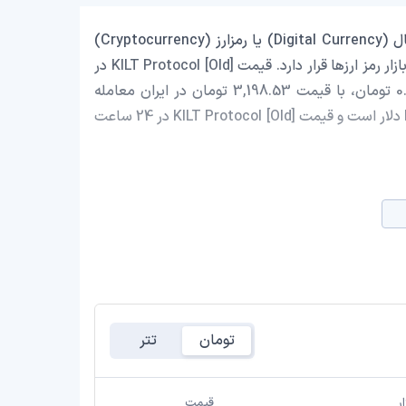
KILT Protocol [Old] با نماد اختصاری (KILT) یک ارز دیجیتال (Digital Currency) یا رمزارز (Cryptocurrency)
است که با ارزش بازار حدود 4,984,234.28 دلار در رتبه 1417 بازار رمز ارزها قرار دارد. قیمت KILT Protocol [Old] در
این لحظه 0.01681 دلار است که با احتساب قیمت تتر 0.9992 تومان، با قیمت 3,198.53 تومان در ایران معامله
می‌شود. حجم معاملات روزانه KILT Protocol [Old] 3,432.70 دلار است و قیمت KILT Protocol [Old] در 24 ساعت
تومان
تتر
ر
قیمت