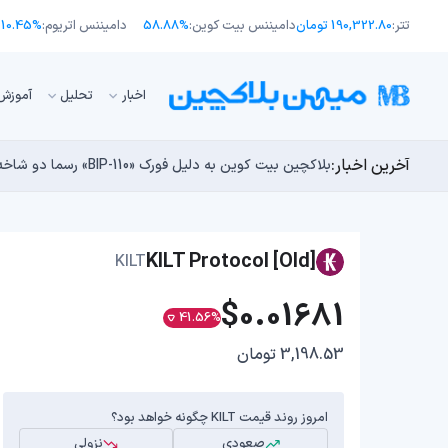
تتر:
190,322.80 تومان
دامیننس بیت کوین:
58.88%
دامیننس اتریوم:
10.45%
اﺧﺒﺎر
تحلیل
آموزش
آخرین اخبار:
طرح جدید EIP-8363: آیا کاهش پاداش استیکینگ به ضرر اتریوم تمام می‌شود؟
بلاکچین بیت کوین به دلیل فورک «BIP-110» رسما دو شاخه شد!
مایکل ترپین: متاسفم، بیت‌کوین به سمت ۴۳,۵۰۰ دلار در حال سقوط است
راه‌های حفظ ارزش پول؛ چگونه قدرت خرید خود را در برابر 
چرا هوش مصنوعی اکنون در کوتاه‌مدت تهدیدی فوری‌تر از 
KILT Protocol [Old]
KILT
$0.01681
41.56%
3,198.53 تومان
امروز روند قیمت KILT چگونه خواهد بود؟
صعودی
نزولی