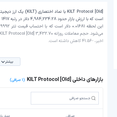
اخیر، -41.56 کاهش داشته است.
بیشتر
بازارهای داخلی KILT Protocol [Old]
(1 صرافی)
صرافی
عمق بازا