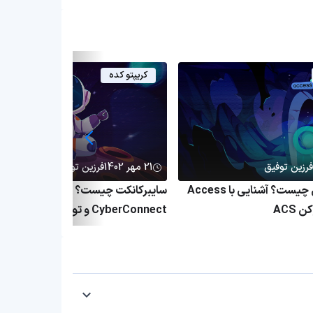
کریپتو کده
فرزین توفیق
21 مهر 1402
فرزین توفیق
پروتکل اکسس چیست؟ آشنایی با Access
سایبرکانکت چیست؟ معرفی پروتکل
CyberConnect و توکن CYBER