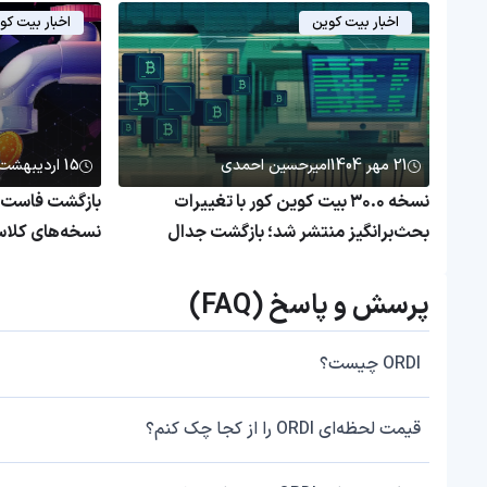
اخبار بیت کوین
اخبار بیت کو
21 مهر 1404
امیرحسین احمدی
15 اردیبهشت 1404
نسخه ۳۰.۰ بیت کوین کور با تغییرات
بازگشت فاست بی
بحث‌برانگیز منتشر شد؛ بازگشت جدال
قدیمی بر سر اندازه بلاک‌ها
دریافت کنید!
پرسش و پاسخ (FAQ)
ORDI چیست؟
قیمت لحظه‌ای ORDI را از کجا چک کنم؟