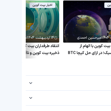
ین
اخبار بیت کوین
امیرحسین احمدی
14 اردیبهشت 1404
امیرحسین احمدی
ت کوین با الهام از
انتقاد طرفداران بیت کوین از وتو شدن 
نسخه‌های کلاسیک؛ در ازای حل کپچا BTC
ذخیره بیت کوین و ناآگاهی فرماندار آری