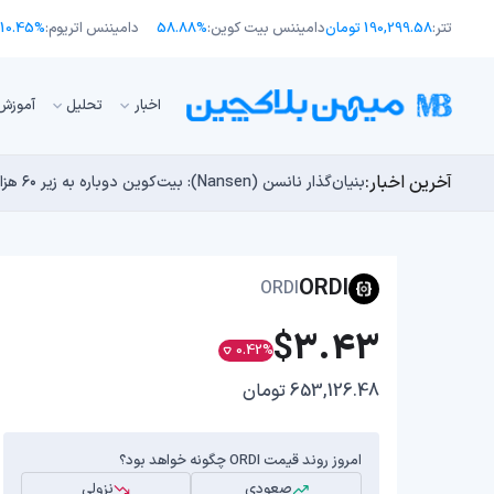
تتر:
190,299.58 تومان
دامیننس بیت کوین:
58.88%
دامیننس اتریوم:
10.45%
اﺧﺒﺎر
تحلیل
آموزش
آخرین اخبار:
طرح جدید EIP-8363: آیا کاهش پاداش استیکینگ به ضرر اتریوم تمام می‌شود؟
بنیان‌گذار نانسن (Nansen): بیت‌کوین دوباره به زیر ۶۰ هزار دلار سقوط نخواهد کرد
بلاکچین بیت کوین به دلیل فورک «BIP-110» رسما دو شاخه شد!
راه‌های حفظ ارزش پول؛ چگونه قدرت خرید خود را در برابر 
چرا هوش مصنوعی اکنون در کوتاه‌مدت تهدیدی فوری‌تر از 
ORDI
ORDI
$3.43
0.42%
653,126.48 تومان
امروز روند قیمت ORDI چگونه خواهد بود؟
صعودی
نزولی