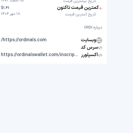
15 اسفند 1402
تاریخ بیشترین قیمت
کمترین قیمت تاکنون
$1.41
18 مهر 1404
تاریخ کمترین قیمت
درباره ORDI
وبسایت
https://ordinals.com/
سرس کد
اکسپلورر
https://ordinalswallet.com/inscription/b61b0172d95e266c18aea0c624db987e971a5d6d4ebc2aaed85da4642d635735i0