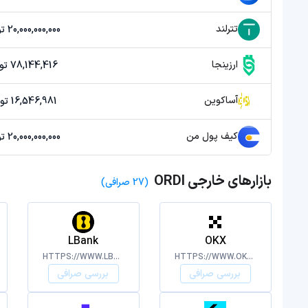
تترلند
20,000,000,000 تومان
ارزینجا
78,144,416 تومان
آساکوین
16,546,981 تومان
کیف پول من
20,000,000,000 تومان
بازارهای خارجی ORDI
(27 صرافی)
LBank
OKX
HTTPS://WWW.LBANK.COM/
HTTPS://WWW.OKX.COM/
بررسی صرافی
بررسی صرافی