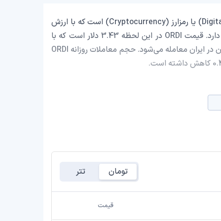
ORDI با نماد اختصاری (ORDI) یک ارز دیجیتال (Digital Currency) یا رمزارز (Cryptocurrency) است که با ارزش
بازار حدود 71,871,756.12 دلار در رتبه 200 بازار رمز ارزها قرار دارد. قیمت ORDI در این لحظه 3.43 دلار است که با
احتساب قیمت تتر 0.9993 تومان، با قیمت 653,126.48 تومان در ایران معامله می‌شود. حجم معاملات روزانه ORDI
تومان
تتر
قیمت