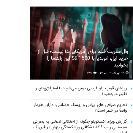
وال‌استریت فقط برای آمریکایی‌ها نیست؛ قبل از
خرید اپل، انویدیا یا S&P 500 این راهنما را
بخوانید
۱۶ تیر ۱۴۰۵ - ۱۷:۰۰
۲۳۱
روزهای قرمز بازار؛ قربانی ترس می‌شوید یا استراتژی‌تان را
تغییر می‌دهید؟
تحریم صرافی های ایرانی و ریسک حضانتی؛ دارایی‌هایمان
واقعاً در خطر است؟
گزارش ویژه: اکسکوینو چگونه از اختلالی ادعایی به بحرانی
سیستمی رسید؟ کالبدشکافی ورشکستگی پنهان در فین‌تک
ایران