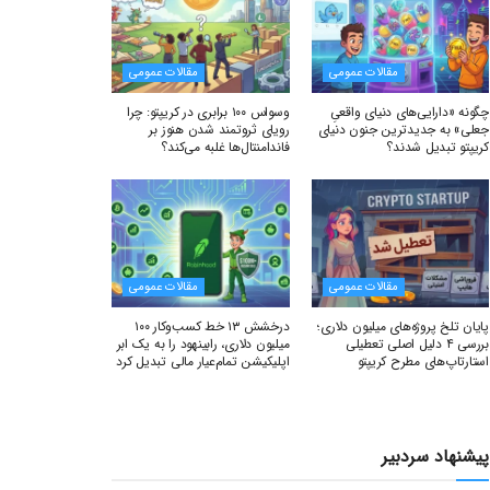
مقالات عمومی
مقالات عمومی
چگونه «دارایی‌های دنیای واقعیِ
وسواس ۱۰۰ برابری در کریپتو: چرا
جعلی» به جدیدترین جنون دنیای
رویای ثروتمند شدن هنوز بر
کریپتو تبدیل شدند؟
فاندامنتال‌ها غلبه می‌کند؟
مقالات عمومی
مقالات عمومی
پایان تلخ پروژه‌های میلیون دلاری؛
درخشش ۱۳ خط کسب‌وکار ۱۰۰
بررسی ۴ دلیل اصلی تعطیلی
میلیون دلاری، رابینهود را به یک ابر
استارتاپ‌های مطرح کریپتو
اپلیکیشن تمام‌عیار مالی تبدیل کرد
پیشنهاد سردبیر