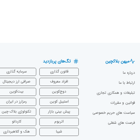
میهن بلاکچین
تگ‌های پربازدید
قانون گذاری
سرمایه‌ گذاری
درباره ما
افراد معروف
صرافی ارز دیجیتال
ارتباط با ما
دوج‌کوین
بیت‌کوین
تبلیغات و همکاری تجاری
استیبل کوین
رمزارز در ایران
قوانین و مقررات
پیش بینی بازار
تکنولوژی بلاک چین
سیاست های حریم خصوصی
اتریوم
‌کاردانو
فرصت های شغلی
شیبا
هک و کلاهبرداری