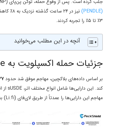
جلب کرده است. پس از وقوع حمله، توکن پن‌پای (PNP) به میزان ۴۰٪ در طول روز کاهش پیدا کرد.
(PENDLE)
۳٪ تا ۵٪ را تجربه کردند.
آنچه در این مطلب می‌خوانید
جزئیات حمله اکسپلویت به PenPie
بر اساس داده‌های بلاکچین، مهاجم موفق شد حدود
۲۷ میلیون د
مهاجم این دارایی‌ها را عمدتاً از طریق لای‌فای (Li.fi) به اتریوم تبدیل و سپس به آدرس جدیدی منتقل کرد.