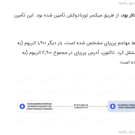
منبع: پکشیلد
، از طریق میکسر تورنادوکش تأمین شده بود. این تأمین
)، آدرسی که توسط مهاجم پن‌پای مشخص شده است، بار دیگر ۱٬۹۰۰ اتریوم (به
ارزش تقریباً ۴.۵ میلیون دلار آمریکا) را به تورنادوکش منتقل کرد. تاکنون، آدرس پن‌پای در مجموع ۲٬۹۰۰ اتریوم (به
منبع: پکشیلد