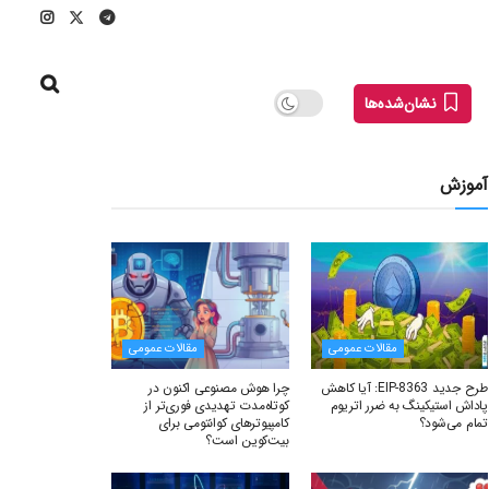
نشان‌شده‌ها
آموزش
مقالات عمومی
مقالات عمومی
طرح جدید EIP-8363: آیا کاهش
چرا هوش مصنوعی اکنون در
پاداش استیکینگ به ضرر اتریوم
کوتاه‌مدت تهدیدی فوری‌تر از
تمام می‌شود؟
کامپیوترهای کوانتومی برای
بیت‌کوین است؟