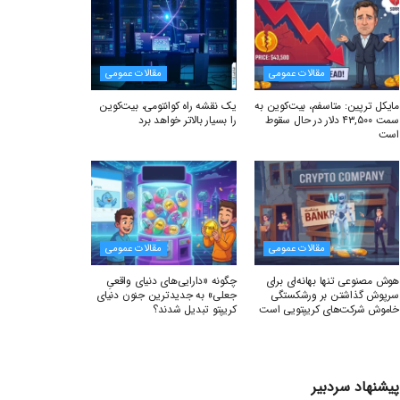
مقالات عمومی
مقالات عمومی
مایکل ترپین: متاسفم، بیت‌کوین به
یک نقشه راه کوانتومی، بیت‌کوین
سمت ۴۳,۵۰۰ دلار در حال سقوط
را بسیار بالاتر خواهد برد
است
مقالات عمومی
مقالات عمومی
هوش مصنوعی تنها بهانه‌ای برای
چگونه «دارایی‌های دنیای واقعیِ
سرپوش گذاشتن بر ورشکستگی
جعلی» به جدیدترین جنون دنیای
خاموش شرکت‌های کریپتویی است
کریپتو تبدیل شدند؟
پیشنهاد سردبیر