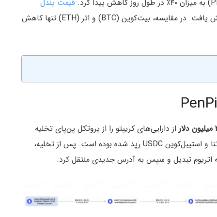
قیمت پندل
نیز در ۲۴ ساعت گذشته نزدیک به ۸٪ کاهش یافت. در مقایسه، بیت‌کوین (BTC) و اتر (ETH) تنها کاهش
لار
از دارایی‌های کریپتو را از پروتکل پن‌پای تخلیه
کند. این دارایی‌ها شامل انواع مختلف اتر، sUSDE از اتنا و استیبل‌کوین USDC رپد شده بوده است. پس از تخلیه،