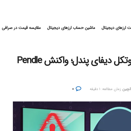
 ارزهای دیجیتال
ماشین حساب ارزهای دیجیتال
مقایسه قیمت در صرافی
حمله اکسپلویت به PenPie پروتکل دیفای پندل‌؛ واکنش Pendle
۰
اکچین
زمان مطالعه: ۱ دقیقه