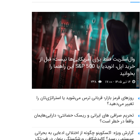
وال‌استریت فقط برای آمریکایی‌ها نیست؛ قبل از
خرید اپل، انویدیا یا S&P 500 این راهنما را
بخوانید
۱۶ تیر ۱۴۰۵ - ۱۷:۰۰
۲۳۸
روزهای قرمز بازار؛ قربانی ترس می‌شوید یا استراتژی‌تان را
تغییر می‌دهید؟
تحریم صرافی های ایرانی و ریسک حضانتی؛ دارایی‌هایمان
واقعاً در خطر است؟
گزارش ویژه: اکسکوینو چگونه از اختلالی ادعایی به بحرانی
سیستمی رسید؟ کالبدشکافی ورشکستگی پنهان در فین‌تک