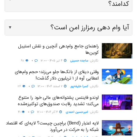
کدامند؟
آیا وام دهی رمزارز امن است؟
▼
راهنمای جامع وام‌دهی آنچین و نقش استیبل‌
کوین‌ها
نگارش:‌
ساجده حسینی
۴ تیر ۱۴۰۵ - ۱۲:۰۰
۰
۶۸
وقتی دیفای از بانک‌ها جلو می‌زند؛ حجم وام‌های
اعطایی آوه از ۱ تریلیون دلار گذشت!
نگارش:‌
کسرا خلیفه‌پور
۷ اسفند ۱۴۰۴ - ۱۳:۰۰
۰
۲۶
اوندو فایننس پشتوانه‌‌های مالی خود را متنوع
می‌کند؛ تشدید رقابت صندوق‌های توکنیزه‌شده
نگارش:‌
امیرحسین احمدی
۴ آذر ۱۴۰۴ - ۱۷:۰۰
۰
۴۱
لایه اعتبار (Bend) براچین چیست؟ لایه‌ای که اقتصاد
شبکه را به حرکت در می‌آورد