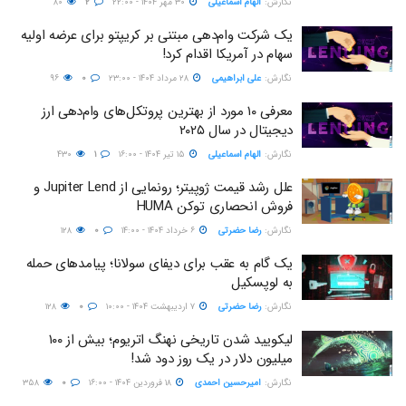
نگارش:‌
الهام اسماعیلی
۳۰ مهر ۱۴۰۴ - ۲۲:۰۰
۲
۸۰
یک شرکت وام‌دهی مبتنی بر کریپتو برای عرضه اولیه
سهام در آمریکا اقدام کرد!
نگارش:‌
علی ابراهیمی
۲۸ مرداد ۱۴۰۴ - ۲۳:۰۰
۰
۹۶
معرفی ۱۰ مورد از بهترین‌ پروتکل‌های وام‌دهی ارز
دیجیتال در سال ۲۰۲۵
نگارش:‌
الهام اسماعیلی
۱۵ تیر ۱۴۰۴ - ۱۶:۰۰
۱
۴۳۰
علل رشد قیمت ژوپیتر؛ رونمایی از Jupiter Lend و
فروش انحصاری توکن HUMA
نگارش:‌
رضا حضرتی
۶ خرداد ۱۴۰۴ - ۱۴:۰۰
۰
۱۲۸
یک گام به عقب برای دیفای سولانا؛ پیامدهای حمله
به لوپسکیل
نگارش:‌
رضا حضرتی
۷ اردیبهشت ۱۴۰۴ - ۱۰:۰۰
۰
۱۲۸
لیکویید شدن تاریخی نهنگ اتریوم؛ بیش از ۱۰۰
میلیون دلار در یک روز دود شد!
نگارش:‌
امیرحسین احمدی
۱۸ فروردین ۱۴۰۴ - ۱۶:۰۰
۰
۳۵۸