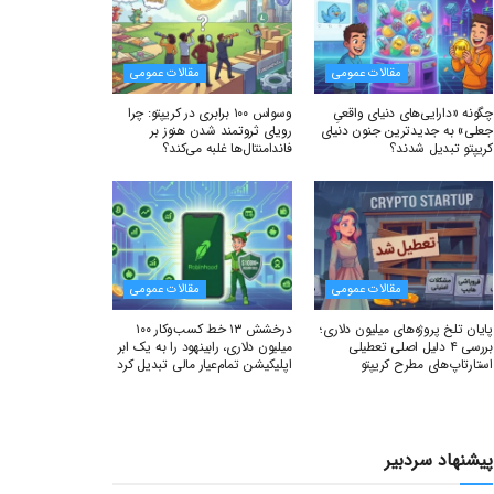
مقالات عمومی
مقالات عمومی
چگونه «دارایی‌های دنیای واقعیِ
وسواس ۱۰۰ برابری در کریپتو: چرا
جعلی» به جدیدترین جنون دنیای
رویای ثروتمند شدن هنوز بر
کریپتو تبدیل شدند؟
فاندامنتال‌ها غلبه می‌کند؟
مقالات عمومی
مقالات عمومی
پایان تلخ پروژه‌های میلیون دلاری؛
درخشش ۱۳ خط کسب‌وکار ۱۰۰
بررسی ۴ دلیل اصلی تعطیلی
میلیون دلاری، رابینهود را به یک ابر
استارتاپ‌های مطرح کریپتو
اپلیکیشن تمام‌عیار مالی تبدیل کرد
پیشنهاد سردبیر