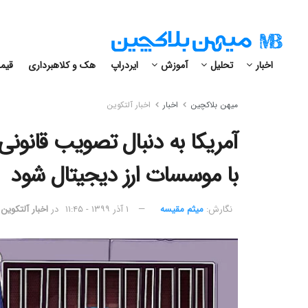
اخبار
تحلیل
آموزش
ایردراپ
هک و کلاهبرداری
قیمت
میهن بلاکچین
اخبار
اخبار آلتکوین
آمریکا به دنبال تصویب قانو
با موسسات ارز دیجیتال شود
نگارش:‌
میثم مقیسه
۱ آذر ۱۳۹۹ - ۱۱:۴۵
در
اخبار آلتکوین
,