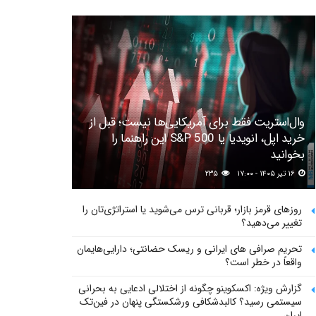
وال‌استریت فقط برای آمریکایی‌ها نیست؛ قبل از
خرید اپل، انویدیا یا S&P 500 این راهنما را
بخوانید
۱۶ تیر ۱۴۰۵ - ۱۷:۰۰
۲۳۵
روزهای قرمز بازار؛ قربانی ترس می‌شوید یا استراتژی‌تان را
تغییر می‌دهید؟
تحریم صرافی های ایرانی و ریسک حضانتی؛ دارایی‌هایمان
واقعاً در خطر است؟
گزارش ویژه: اکسکوینو چگونه از اختلالی ادعایی به بحرانی
سیستمی رسید؟ کالبدشکافی ورشکستگی پنهان در فین‌تک
ایران