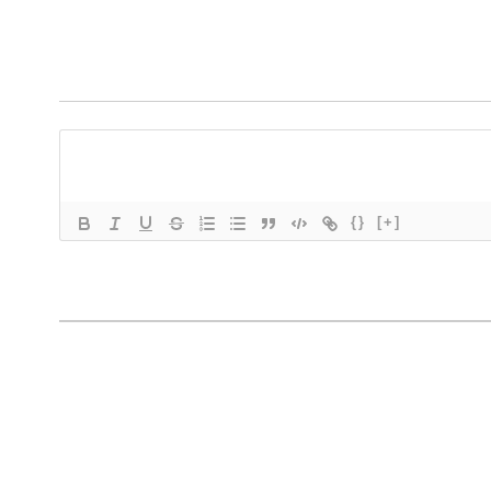
{}
[+]