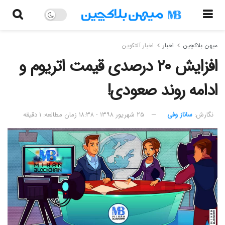
میهن بلاکچین
اخبار
اخبار آلتکوین
افزایش ۲۰ درصدی قیمت اتریوم و
ادامه روند صعودی!
نگارش:‌
ساناز وفی
۲۵ شهریور ۱۳۹۸ - ۱۸:۳۸
زمان مطالعه: ۱ دقیقه