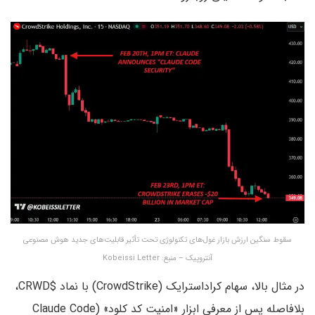
سقوط سنگین ارزش بازار غول‌های تکنولوژی تحت تأثیر قابلیت‌های جدید هوش مصنوعی
آنتروپیک – منبع: Kobeissi Letter
در مثال بالا، سهام کراداسترایک (CrowdStrike) با نماد $CRWD،
بلافاصله پس از معرفی ابزار «امنیت کد کلود» (Claude Code