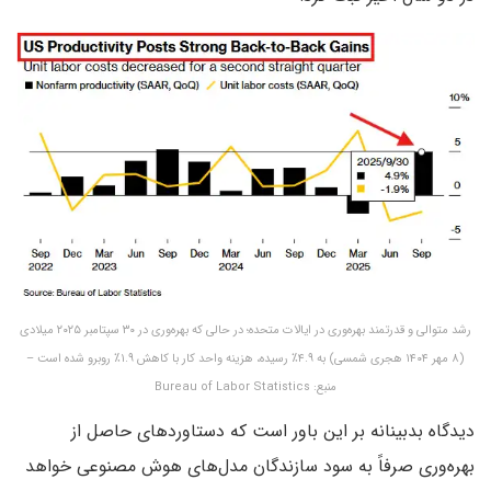
رشد متوالی و قدرتمند بهره‌وری در ایالات متحده؛ در حالی که بهره‌وری در ۳۰ سپتامبر ۲۰۲۵ میلادی
(۸ مهر ۱۴۰۴ هجری شمسی) به ۴.۹٪ رسیده، هزینه واحد کار با کاهش ۱.۹٪ روبرو شده است –
منبع: Bureau of Labor Statistics
دیدگاه بدبینانه بر این باور است که دستاوردهای حاصل از
بهره‌وری صرفاً به سود سازندگان مدل‌های هوش مصنوعی خواهد