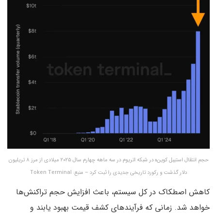
حجم انتقال استیبل کوین‌ه در شبکه اتریوم در سه ماهه چهارم سال ۲۰۲۵ میلادی از مرز ۸ تریلیون
دلار گذشت و رکورد تاریخی جدیدی را ثبت کرد – منبع: Token Terminal
کاهش اصطکاک در کل سیستم، باعث افزایش حجم تراکنش‌ها
خواهد شد. زمانی که فرآیندهای کشف قیمت بهبود یابند و