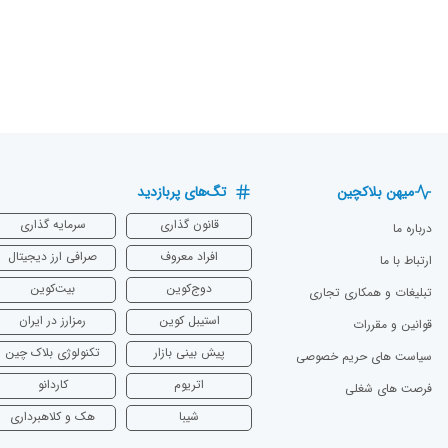
میهن بلاکچین
تگ‌های پربازدید
قانون گذاری
سرمایه‌ گذاری
درباره ما
افراد معروف
صرافی ارز دیجیتال
ارتباط با ما
دوج‌کوین
بیت‌کوین
تبلیغات و همکاری تجاری
استیبل کوین
رمزارز در ایران
قوانین و مقررات
پیش بینی بازار
تکنولوژی بلاک چین
سیاست های حریم خصوصی
اتریوم
‌کاردانو
فرصت های شغلی
شیبا
هک و کلاهبرداری