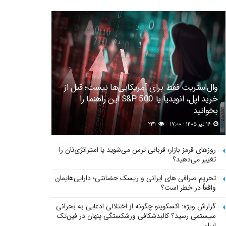
وال‌استریت فقط برای آمریکایی‌ها نیست؛ قبل از
خرید اپل، انویدیا یا S&P 500 این راهنما را
بخوانید
۱۶ تیر ۱۴۰۵ - ۱۷:۰۰
۲۳۱
روزهای قرمز بازار؛ قربانی ترس می‌شوید یا استراتژی‌تان را
تغییر می‌دهید؟
تحریم صرافی های ایرانی و ریسک حضانتی؛ دارایی‌هایمان
واقعاً در خطر است؟
گزارش ویژه: اکسکوینو چگونه از اختلالی ادعایی به بحرانی
سیستمی رسید؟ کالبدشکافی ورشکستگی پنهان در فین‌تک
ایران