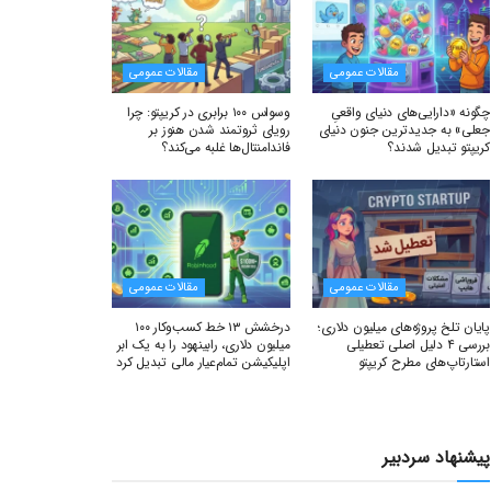
مقالات عمومی
مقالات عمومی
چگونه «دارایی‌های دنیای واقعیِ
وسواس ۱۰۰ برابری در کریپتو: چرا
جعلی» به جدیدترین جنون دنیای
رویای ثروتمند شدن هنوز بر
کریپتو تبدیل شدند؟
فاندامنتال‌ها غلبه می‌کند؟
مقالات عمومی
مقالات عمومی
پایان تلخ پروژه‌های میلیون دلاری؛
درخشش ۱۳ خط کسب‌وکار ۱۰۰
بررسی ۴ دلیل اصلی تعطیلی
میلیون دلاری، رابینهود را به یک ابر
استارتاپ‌های مطرح کریپتو
اپلیکیشن تمام‌عیار مالی تبدیل کرد
پیشنهاد سردبیر