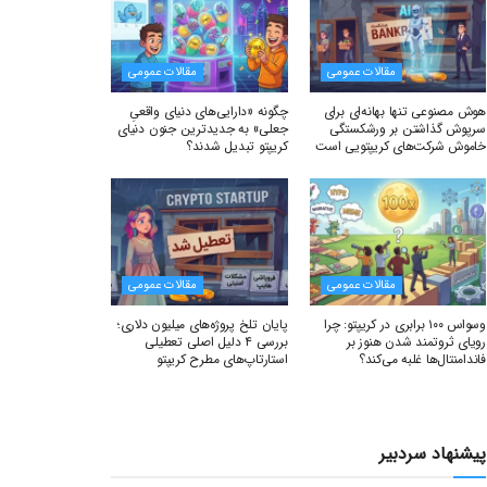
مقالات عمومی
مقالات عمومی
هوش مصنوعی تنها بهانه‌ای برای
چگونه «دارایی‌های دنیای واقعیِ
سرپوش گذاشتن بر ورشکستگی
جعلی» به جدیدترین جنون دنیای
خاموش شرکت‌های کریپتویی است
کریپتو تبدیل شدند؟
مقالات عمومی
مقالات عمومی
وسواس ۱۰۰ برابری در کریپتو: چرا
پایان تلخ پروژه‌های میلیون دلاری؛
رویای ثروتمند شدن هنوز بر
بررسی ۴ دلیل اصلی تعطیلی
فاندامنتال‌ها غلبه می‌کند؟
استارتاپ‌های مطرح کریپتو
پیشنهاد سردبیر