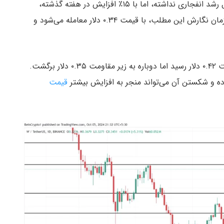
توکن ورم هول (W) مانند برخی دیگر از ارزهای دیجیتال رشد انفجاری نداشته، اما با ۱۵٪ افزایش در هفته گذشته،
همچنان عملکرد خوبی داشته است. این آلت‌ کوین در زمان نگارش این مطلب، با قیمت ۰.۳۴ دلار معامله می‌شود و
ورم هول تقریباً به بالاترین سطح درون هفته‌ای در قیمت ۰.۴۲ دلار رسید اما دوباره به زیر مقاومت ۰.۳۵ دلار برگشت.
وده و شکستن آن می‌تواند منجر به افزایش بیشتر
قیمت