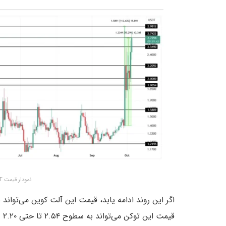
نمودار قیمت FTT – منبع:
قی