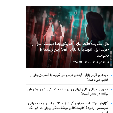
وال‌استریت فقط برای آمریکایی‌ها نیست؛ قبل از
خرید اپل، انویدیا یا S&P 500 این راهنما را
بخوانید
۱۶ تیر ۱۴۰۵ - ۱۷:۰۰
۲۳۵
روزهای قرمز بازار؛ قربانی ترس می‌شوید یا استراتژی‌تان را
تغییر می‌دهید؟
تحریم صرافی های ایرانی و ریسک حضانتی؛ دارایی‌هایمان
واقعاً در خطر است؟
گزارش ویژه: اکسکوینو چگونه از اختلالی ادعایی به بحرانی
سیستمی رسید؟ کالبدشکافی ورشکستگی پنهان در فین‌تک
ایران