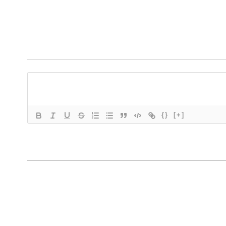
{}
[+]