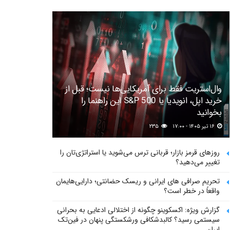
وال‌استریت فقط برای آمریکایی‌ها نیست؛ قبل از
خرید اپل، انویدیا یا S&P 500 این راهنما را
بخوانید
۱۶ تیر ۱۴۰۵ - ۱۷:۰۰
۲۳۵
روزهای قرمز بازار؛ قربانی ترس می‌شوید یا استراتژی‌تان را
تغییر می‌دهید؟
تحریم صرافی های ایرانی و ریسک حضانتی؛ دارایی‌هایمان
واقعاً در خطر است؟
گزارش ویژه: اکسکوینو چگونه از اختلالی ادعایی به بحرانی
سیستمی رسید؟ کالبدشکافی ورشکستگی پنهان در فین‌تک
ایران