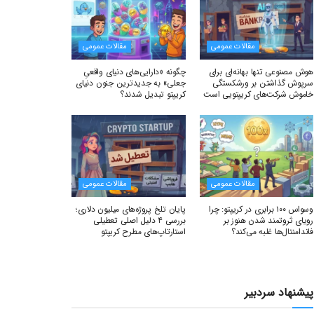
مقالات عمومی
مقالات عمومی
هوش مصنوعی تنها بهانه‌ای برای
چگونه «دارایی‌های دنیای واقعیِ
سرپوش گذاشتن بر ورشکستگی
جعلی» به جدیدترین جنون دنیای
خاموش شرکت‌های کریپتویی است
کریپتو تبدیل شدند؟
مقالات عمومی
مقالات عمومی
وسواس ۱۰۰ برابری در کریپتو: چرا
پایان تلخ پروژه‌های میلیون دلاری؛
رویای ثروتمند شدن هنوز بر
بررسی ۴ دلیل اصلی تعطیلی
فاندامنتال‌ها غلبه می‌کند؟
استارتاپ‌های مطرح کریپتو
پیشنهاد سردبیر