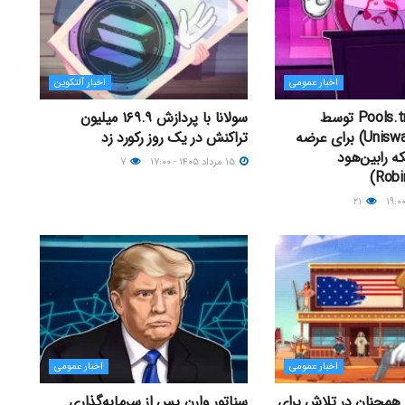
اخبار عمومی
اخبار آلتکوین
راه‌اندازی Pools.trade توسط
سولانا با پردازش ۱۶۹.۹ میلیون
یونی‌سواپ (Uniswap) برای عرضه
تراکنش در یک روز رکورد زد
ه رابین‌هود
۱۵ مرداد ۱۴۰۵ - ۱۷:۰۰
۷
۲۱
اخبار عمومی
اخبار عمومی
همچنان در تلاش برای
سناتور وارن پس از سرمایه‌گذاری