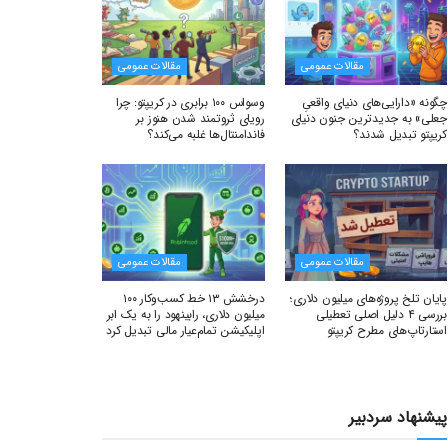
مقالات عمومی
مقالات عمومی
چگونه «دارایی‌های دنیای واقعیِ
وسواس ۱۰۰ برابری در کریپتو: چرا
جعلی» به جدیدترین جنون دنیای
رویای ثروتمند شدن هنوز بر
کریپتو تبدیل شدند؟
فاندامنتال‌ها غلبه می‌کند؟
مقالات عمومی
مقالات عمومی
پایان تلخ پروژه‌های میلیون دلاری؛
درخشش ۱۳ خط کسب‌وکار ۱۰۰
بررسی ۴ دلیل اصلی تعطیلی
میلیون دلاری، رابینهود را به یک ابر
استارتاپ‌های مطرح کریپتو
اپلیکیشن تمام‌عیار مالی تبدیل کرد
پیشنهاد سردبیر