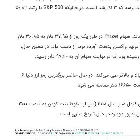
۳۸۲ واحد را ثبت کرد تا با خیال راحت به ۲۹۸۶۲۱۰ واحد برسد که ۱.۳٪ رشد است، در حالیکه S&P 500 با رشد ۰.۸۳٪
قیمت سهام Pfizer و Moderna دیروز نیز تیتر اخبار شدند. سهام Pfizer در طی یک روز از ۳۷.۹۵ دلار به ۳۶.۸۵ دلار
تولید واکسن بدست آورده بود، از دست داد. در همین حال،
در عین حال، بیت کوین روند صعودی خود را به سمت بالا و بالاتر طی می‌کند. در حال حاضر بزرگترین رمز ارز دنیا ۶
 شود.
معامله‌گران بیت کوین آخرین بار این قیمت را در آخرین کندل سبز سال ۲۰۱۸ (قبل از سقوط بیت کوین به قیمت ۳۰۰۰