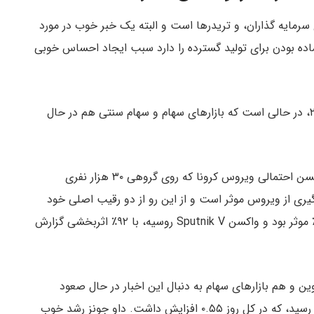
سرمایه گذاران، و تریدرها است و البته یک خبر خوب در مورد
ید ۱۹ که نشانه‌هایی از آماده بودن برای تولید گسترده را دارد سبب ایجاد احساس خوبی
رسیدن قیمت بیت کوین به بالاترین قیمت در سال ۲۰۲۰، در حالی است که بازارهای سهام و سهام سنتی هم در حال
آزمایشگاه‌های Moderna دیروز نتایج مثبتی را برای واکسن احتمالی ویروس کرونا که روی گروهی ۳۰ هزار نفری
د، اعلام کردند. این واکسن ۹۴٪ در جلوگیری از ویروس موثر است و از این رو از دو رقیب اصلی خود
پیشی گرفته است : واکسن Pfizer که کمی بیش از ۹۰٪ موثر بود و واکسن Sputnik V روسیه، با ۹۲٪ اثربخشی گزارش
ن و هم بازارهای سهام به دنبال این اخبار در حال صعود
با ۶۵ واحد افزایش به ۱۱۸۹۴۴۱ رسید، که در کل روز ۰.۵۵ افزایش داشت. داو جونز رشد خوب