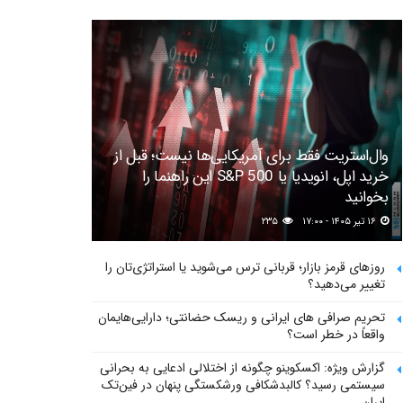
وال‌استریت فقط برای آمریکایی‌ها نیست؛ قبل از
خرید اپل، انویدیا یا S&P 500 این راهنما را
بخوانید
۱۶ تیر ۱۴۰۵ - ۱۷:۰۰
۲۳۵
روزهای قرمز بازار؛ قربانی ترس می‌شوید یا استراتژی‌تان را
تغییر می‌دهید؟
تحریم صرافی های ایرانی و ریسک حضانتی؛ دارایی‌هایمان
واقعاً در خطر است؟
گزارش ویژه: اکسکوینو چگونه از اختلالی ادعایی به بحرانی
سیستمی رسید؟ کالبدشکافی ورشکستگی پنهان در فین‌تک
ایران