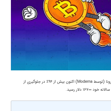
به دنبال انتشار اخباری مبنی بر اینکه واکسن ویروس کرونا (توسط Moderna) اکنون بیش از ۹۴٪ در جلوگیری از
۱۶ دلار رسید.