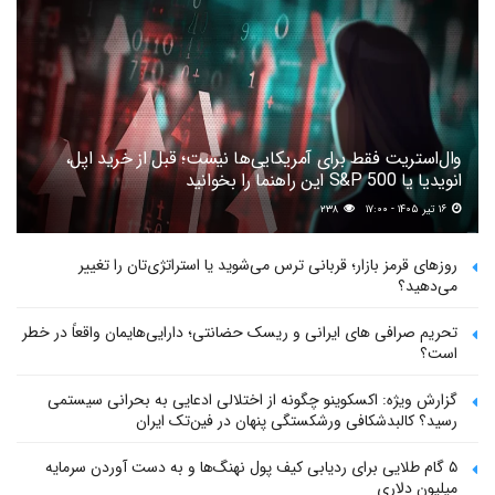
وال‌استریت فقط برای آمریکایی‌ها نیست؛ قبل از خرید اپل،
انویدیا یا S&P 500 این راهنما را بخوانید
۱۶ تیر ۱۴۰۵ - ۱۷:۰۰
۲۳۸
روزهای قرمز بازار؛ قربانی ترس می‌شوید یا استراتژی‌تان را تغییر
می‌دهید؟
تحریم صرافی های ایرانی و ریسک حضانتی؛ دارایی‌هایمان واقعاً در خطر
است؟
گزارش ویژه: اکسکوینو چگونه از اختلالی ادعایی به بحرانی سیستمی
رسید؟ کالبدشکافی ورشکستگی پنهان در فین‌تک ایران
۵ گام طلایی برای ردیابی کیف پول‌ نهنگ‌ها و به دست آوردن سرمایه
میلیون دلاری