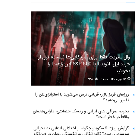
وال‌استریت فقط برای آمریکایی‌ها نیست؛ قبل از
خرید اپل، انویدیا یا S&P 500 این راهنما را
بخوانید
۱۶ تیر ۱۴۰۵ - ۱۷:۰۰
۲۳۸
روزهای قرمز بازار؛ قربانی ترس می‌شوید یا استراتژی‌تان را
تغییر می‌دهید؟
تحریم صرافی های ایرانی و ریسک حضانتی؛ دارایی‌هایمان
واقعاً در خطر است؟
گزارش ویژه: اکسکوینو چگونه از اختلالی ادعایی به بحرانی
سیستمی رسید؟ کالبدشکافی ورشکستگی پنهان در فین‌تک