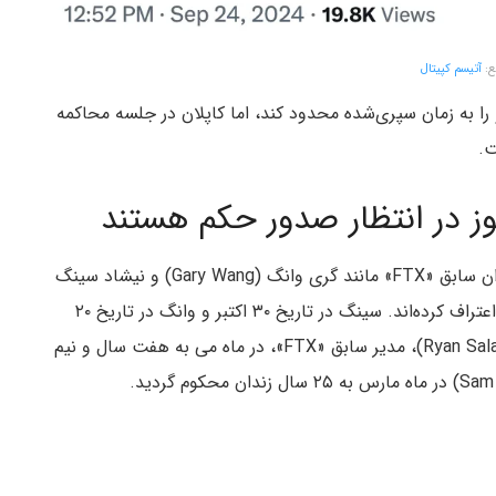
ع:
آتیسم کپیتال
 را به زمان سپری‌شده محدود کند، اما کاپلان در جلسه محاکمه
ت.
این حکم به احتمال صدور حکم برای همدستان و مدیران سابق «FTX» مانند گری وانگ (Gary Wang) و نیشاد سینگ
(Nishad Singh) اشاره دارد که آن‌ها نیز به جرایم خود اعتراف کرده‌اند. سینگ در تاریخ ۳۰ اکتبر و وانگ در تاریخ ۲۰
نوامبر محاکمه خواهند شد. همچنین، رایان سالام (Ryan Salame)، مدیر سابق «FTX»، در ماه می به هفت سال و نیم