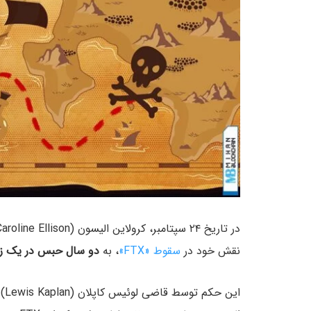
نقش خود در
سقوط «FTX»
، به
دو سال حبس در یک زن
ای