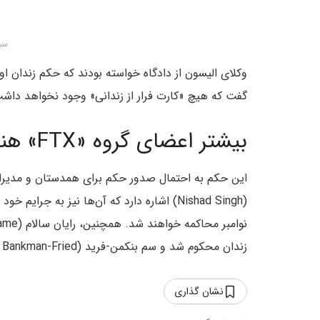
منب
وکلای الیسون از دادگاه خواسته بودند که حکم زندان او
گفت که هیچ «کارت فرار از زندانی» وجود نخواهد داش
بیشتر اعضای گروه «FTX» هنوز در انتظار صدور حکم هستند
زندان محکوم شد و سم بنکمن-فرید (Sam Bankman-Fried) در ماه مارس به ۲۵ سال زندان محکوم گردید.
نشان گذاری