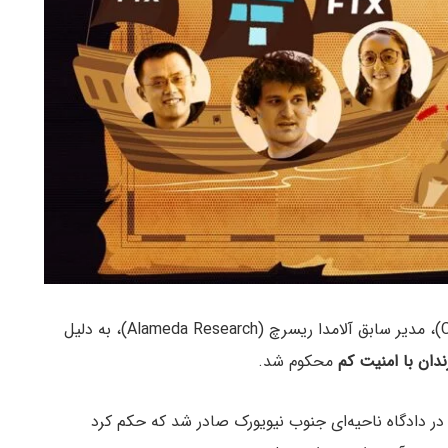
در تاریخ ۲۴ سپتامبر، کرولاین الیسون (Caroline Ellison)، مدیر سابق آلامدا ریسرچ (Alameda Research)، به دلیل
دان با امنیت کم
محکوم شد.
ن حکم توسط قاضی لوئیس کاپلان (Lewis Kaplan) در دادگاه ناحیه‌ای جنوب نیویورک صادر شد که حکم کرد