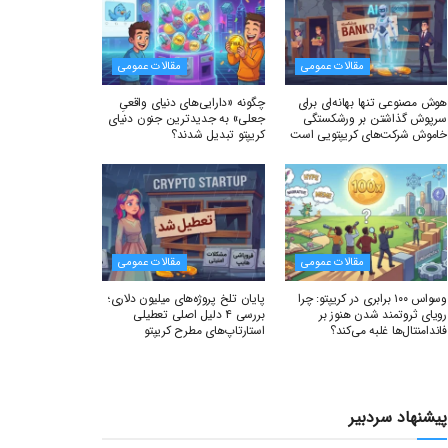
مقالات عمومی
مقالات عمومی
هوش مصنوعی تنها بهانه‌ای برای
چگونه «دارایی‌های دنیای واقعیِ
سرپوش گذاشتن بر ورشکستگی
جعلی» به جدیدترین جنون دنیای
خاموش شرکت‌های کریپتویی است
کریپتو تبدیل شدند؟
مقالات عمومی
مقالات عمومی
وسواس ۱۰۰ برابری در کریپتو: چرا
پایان تلخ پروژه‌های میلیون دلاری؛
رویای ثروتمند شدن هنوز بر
بررسی ۴ دلیل اصلی تعطیلی
فاندامنتال‌ها غلبه می‌کند؟
استارتاپ‌های مطرح کریپتو
پیشنهاد سردبیر