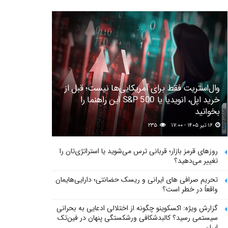
وال‌استریت فقط برای آمریکایی‌ها نیست؛ قبل از
خرید اپل، انویدیا یا S&P 500 این راهنما را
بخوانید
۱۶ تیر ۱۴۰۵ - ۱۷:۰۰
۲۳۵
روزهای قرمز بازار؛ قربانی ترس می‌شوید یا استراتژی‌تان را
تغییر می‌دهید؟
تحریم صرافی های ایرانی و ریسک حضانتی؛ دارایی‌هایمان
واقعاً در خطر است؟
گزارش ویژه: اکسکوینو چگونه از اختلالی ادعایی به بحرانی
سیستمی رسید؟ کالبدشکافی ورشکستگی پنهان در فین‌تک
ایران