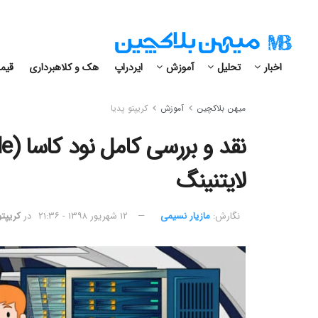
اخبار
تحلیل
آموزش
ایردراپ
هک و کلاهبرداری
قیمت
میهن بلاکچین
آموزش
کریپتو پدیا
لایتنینگ
نگارش:‌
مازیار نسیمی
۱۲ شهریور ۱۳۹۸ - ۲۱:۳۶
در
کریپتو