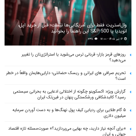
وال‌استریت فقط برای آمریکایی‌ها نیست؛ قبل از خرید اپل،
انویدیا یا S&P 500 این راهنما را بخوانید
۱۶ تیر ۱۴۰۵ - ۱۷:۰۰
۲۳۸
روزهای قرمز بازار؛ قربانی ترس می‌شوید یا استراتژی‌تان را تغییر
می‌دهید؟
تحریم صرافی های ایرانی و ریسک حضانتی؛ دارایی‌هایمان واقعاً در خطر
است؟
گزارش ویژه: اکسکوینو چگونه از اختلالی ادعایی به بحرانی سیستمی
رسید؟ کالبدشکافی ورشکستگی پنهان در فین‌تک ایران
۵ گام طلایی برای ردیابی کیف پول‌ نهنگ‌ها و به دست آوردن سرمایه
میلیون دلاری
«برای آنچه نیاز دارید، چه بهایی می‌پردازید؟» صورت‌مسئله تازه اقتصاد
جهانی و ایران