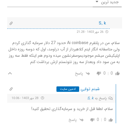
جدید ترین
S, k
26 مهر 1403 - 21:28
سلام، من در پلتفرم Ai coinbase حدود 27 دلار سرمایه گذاری کردم
ولی متاسفانه انگار اینم کلاهبردار از آب دراومد، اول که دوسه روزه داخل
اپلیکیشن میشم موجودیموصفرنشون میده ودوم هم اینکه فقط سه روز
به من سود داد وبعداز سه روز نتونستم ازش برداشت کنم
0
0
پاسخ
شبنم توایی
ادمین سایت
پاسخ به
S, k
28 مهر 1403 - 10:06
سلام، لطفا قبل از خرید و سرمایه‌گذاری تحقیق کنید!
0
0
پاسخ