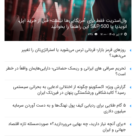
وال‌استریت فقط برای آمریکایی‌ها نیست؛ قبل از خرید اپل،
انویدیا یا S&P 500 این راهنما را بخوانید
۱۶ تیر ۱۴۰۵ - ۱۷:۰۰
۲۳۸
روزهای قرمز بازار؛ قربانی ترس می‌شوید یا استراتژی‌تان را تغییر
می‌دهید؟
تحریم صرافی های ایرانی و ریسک حضانتی؛ دارایی‌هایمان واقعاً در خطر
است؟
گزارش ویژه: اکسکوینو چگونه از اختلالی ادعایی به بحرانی سیستمی
رسید؟ کالبدشکافی ورشکستگی پنهان در فین‌تک ایران
۵ گام طلایی برای ردیابی کیف پول‌ نهنگ‌ها و به دست آوردن سرمایه
میلیون دلاری
«برای آنچه نیاز دارید، چه بهایی می‌پردازید؟» صورت‌مسئله تازه اقتصاد
جهانی و ایران