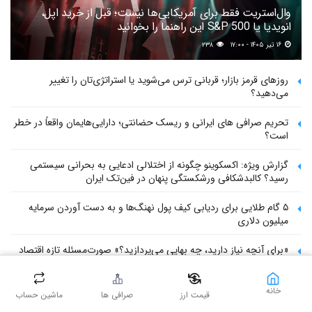
وال‌استریت فقط برای آمریکایی‌ها نیست؛ قبل از خرید اپل،
انویدیا یا S&P 500 این راهنما را بخوانید
۱۶ تیر ۱۴۰۵ - ۱۷:۰۰
۲۳۸
روزهای قرمز بازار؛ قربانی ترس می‌شوید یا استراتژی‌تان را تغییر
می‌دهید؟
تحریم صرافی های ایرانی و ریسک حضانتی؛ دارایی‌هایمان واقعاً در خطر
است؟
گزارش ویژه: اکسکوینو چگونه از اختلالی ادعایی به بحرانی سیستمی
رسید؟ کالبدشکافی ورشکستگی پنهان در فین‌تک ایران
۵ گام طلایی برای ردیابی کیف پول‌ نهنگ‌ها و به دست آوردن سرمایه
میلیون دلاری
«برای آنچه نیاز دارید، چه بهایی می‌پردازید؟» صورت‌مسئله تازه اقتصاد
جهانی و ایران
خانه
قیمت ارز
صرافی ها
ماشین حساب