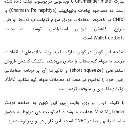
عبارت Charmander-marth با ویدیویی در یوتیوب لینک داده شده
است که مصاحبه چاماث پالیهاپیتیا (Chamath Palihapitiya) با
CNBC در خصوص معاملات موفق سهام گیم‌استاپ توسط او طی
شروع کاهش فروش استقراضی توسط ساب‌ردیت
Wallstreetbets است.
صفحه این کوین در کوین مارکت کپ، روند خلاصه‌ای از اتفاقات
مرتبط با سهام گیم‌استاپ را نشان می‌دهد، تاکتیک کاهش فروش
استقراضی (short-squeeze) و تاثیرات آن بر برنامه معاملاتی
رابین هود را توضیح می‌دهد که معاملات سهام گیم‌استاپ، AMC،
نوکیا و بلک‌بری را متوقف کرده است.
با کلیک کردن بر روی وایت پیپر این کوین به صفحه توییتر
MuzlM_Trader هدایت می‌شوید که توییت وی مربوط به حضور
چاماث پالیهاپیتیا در CNBC است. این کاربر در توییتر نوشته بود: