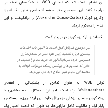
این اقدام باعث شد که اعضای WSB به شبکه‌های اجتماعی
مراجعه کنند. این موضوع حتی خشم اشخاصی نظیر الکساندریا
اوکازیو کورتز (Alexandria Ocasio-Cortez) را برانگیخت و این
اقدام را محکوم کردند.
الکساندریا اوکازیو کورتز در توییتر گفت:
این موضوع غیرقابل قبول است. ما اکنون باید اطلاعات
بیشتری درباره تصمیم رابین هود مبنی بر مسدودسازی
دسترسی خرده سرمایه‌گذاران به خرید سهام را بدانیم، در
حالی که صندوق‌های پوشش ریسک می‌توانند آزادانه به
معامله این سهام طبق صلاح دید خود بپردازند.
توکن WSB به عنوان نمادی از پشتیبانی از اعضای
Wallstreetbets بوده است. این ارز دیجیتال، ایده مشابهی با
بیت کوین و سایر ارزهای دیجیتال دارد. این ایده چیزی نیست جز
بازار آزاد و مالکیت کامل دارایی‌ها، به طوری که تحت اختیار یک