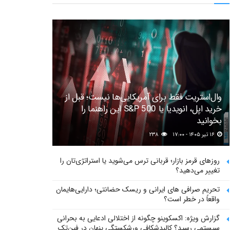
وال‌استریت فقط برای آمریکایی‌ها نیست؛ قبل از
خرید اپل، انویدیا یا S&P 500 این راهنما را
بخوانید
۱۶ تیر ۱۴۰۵ - ۱۷:۰۰
۲۳۸
روزهای قرمز بازار؛ قربانی ترس می‌شوید یا استراتژی‌تان را
تغییر می‌دهید؟
تحریم صرافی های ایرانی و ریسک حضانتی؛ دارایی‌هایمان
واقعاً در خطر است؟
گزارش ویژه: اکسکوینو چگونه از اختلالی ادعایی به بحرانی
سیستمی رسید؟ کالبدشکافی ورشکستگی پنهان در فین‌تک