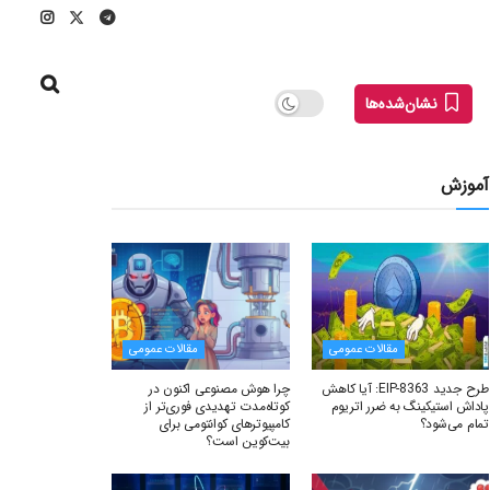
نشان‌شده‌ها
آموزش
مقالات عمومی
مقالات عمومی
طرح جدید EIP-8363: آیا کاهش
چرا هوش مصنوعی اکنون در
پاداش استیکینگ به ضرر اتریوم
کوتاه‌مدت تهدیدی فوری‌تر از
تمام می‌شود؟
کامپیوترهای کوانتومی برای
بیت‌کوین است؟