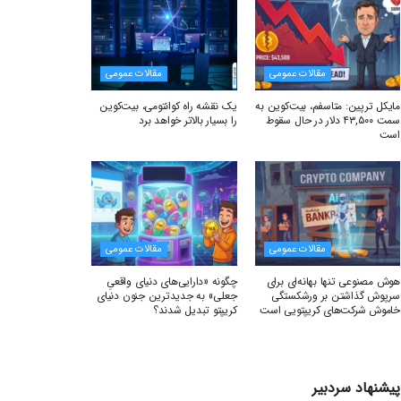
مقالات عمومی
مقالات عمومی
مایکل ترپین: متاسفم، بیت‌کوین به
یک نقشه راه کوانتومی، بیت‌کوین
سمت ۴۳,۵۰۰ دلار در حال سقوط
را بسیار بالاتر خواهد برد
است
مقالات عمومی
مقالات عمومی
هوش مصنوعی تنها بهانه‌ای برای
چگونه «دارایی‌های دنیای واقعیِ
سرپوش گذاشتن بر ورشکستگی
جعلی» به جدیدترین جنون دنیای
خاموش شرکت‌های کریپتویی است
کریپتو تبدیل شدند؟
پیشنهاد سردبیر