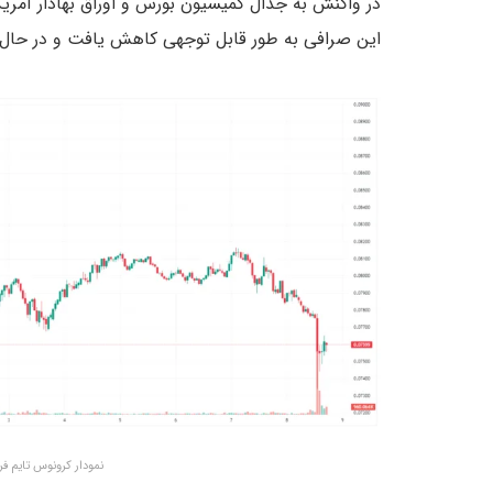
در واکنش به جدال کمیسیون بورس و اوراق بهادار آمریک
این صرافی به طور قابل توجهی کاهش یافت و در حال حاضر در حوالی ۰.۰۷۵
نمودار کرونوس تایم فریم ۱ ساعته – منبع: View