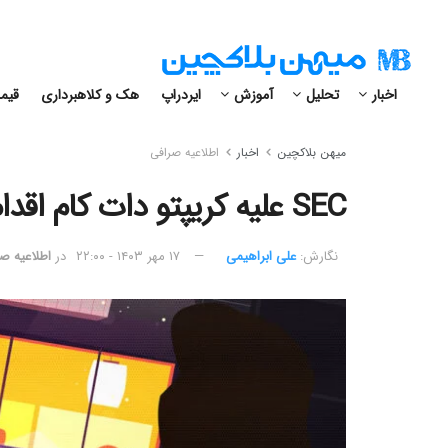
اخبار
تحلیل
آموزش
ایردراپ
هک و کلاهبرداری
قیمت
میهن بلاکچین
اخبار
اطلاعیه صرافی
SEC علیه کریپتو دات کام اقدام کرد؛ صرافی پاسخ داد
نگارش:‌
علی ابراهیمی
۱۷ مهر ۱۴۰۳ - ۲۲:۰۰
در
اطلاعیه ص