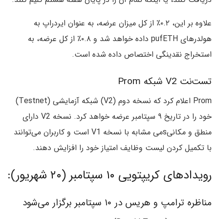
علاوه بر این، ۰.۲٪ از کل میزان عرضه، به عنوان ایردراپ به
هولدرهای pufETH داده خواهد شد و ۰.۸٪ از کل عرضه، به
استخراج نقدینگی اختصاص داده شده است.
تست‌نت V2 شبکه Prom
Prom اعلام کرد که نسخه دوم (V2) شبکه آزمایشی (Testnet)
خود را در تاریخ ۹ سپتامبر عرضه خواهد کرد. نسخه V2 دارای
منطق و مکانیsمی مشابه با نسخه V1 است و کاربران می‌توانند
با تکمیل کردن لیست وظایف امتیاز خود را افزایش دهند.
رویدادهای کریپتویی ۱۰ سپتامبر (۲۰ شهریور):
مناظره ترامپ و هریس در ۱۰ سپتامبر برگزار می‌شود