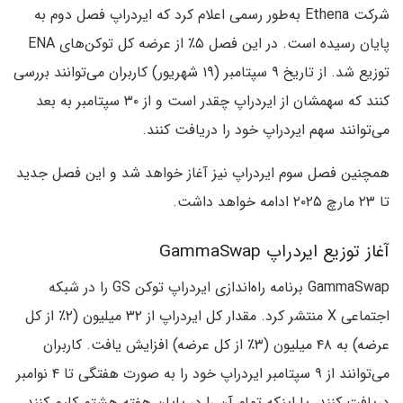
شرکت Ethena به‌طور رسمی اعلام کرد که ایردراپ فصل دوم به
پایان رسیده است. در این فصل ۵٪ از عرضه کل توکن‌های ENA
توزیع شد. از تاریخ ۹ سپتامبر (۱۹ شهریور) کاربران می‌توانند بررسی
کنند که سهمشان از ایردراپ چقدر است و از ۳۰ سپتامبر به بعد
می‌توانند سهم ایردراپ خود را دریافت کنند.
همچنین فصل سوم ایردراپ‌ نیز آغاز خواهد شد و این فصل جدید
تا ۲۳ مارچ ۲۰۲۵ ادامه خواهد داشت.
آغاز توزیع ایردراپ GammaSwap
GammaSwap برنامه راه‌اندازی ایردراپ توکن GS را در شبکه
اجتماعی X منتشر کرد. مقدار کل ایردراپ از ۳۲ میلیون (۲٪ از کل
عرضه) به ۴۸ میلیون (۳٪ از کل عرضه) افزایش یافت. کاربران
می‌توانند از ۹ سپتامبر ایردراپ‌ خود را به صورت هفتگی تا ۴ نوامبر
دریافت کنند، یا اینکه تمام آن‌ را در پایان هفته هشتم کلیم کنند.