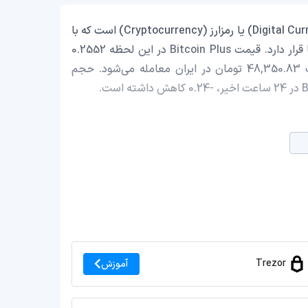
Bitcoin Plus با نماد اختصاری (XBC) یک ارز دیجیتال (Digital Currency) یا رمزارز (Cryptocurrency) است که با
ارزش بازار حدود 76,486.59 دلار در رتبه 3096 بازار رمز ارزها قرار دارد. قیمت Bitcoin Plus در این لحظه 0.2552
دلار است که با احتساب قیمت تتر 0.9992 تومان، با قیمت 48,350.83 تومان در ایران معامله می‌شود. حجم
Trezor
آموزش