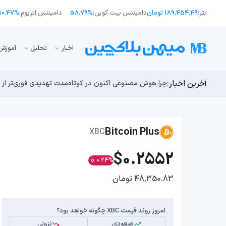
تتر:
189,454.49 تومان
دامیننس بیت کوین:
58.79%
دامیننس اتریوم:
10.47%
اﺧﺒﺎر
تحلیل
آموزش
آخرین اخبار:
طرح جدید EIP-8363: آیا کاهش پاداش استیکینگ به ضرر اتریوم تمام می‌شود؟
توسعه‌دهندگان بیت‌کوین ۸۵ باگ بحرانی را در یک وضعیت «فوق‌العاده بد» شناسایی کردند
مایکل ترپین: متاسفم، بیت‌کوین به سمت ۴۳,۵۰۰ دلار در حال سقوط است
راه‌های حفظ ارزش پول؛ چگونه قدرت خرید خود را در برابر 
چرا هوش مصنوعی اکنون در کوتاه‌مدت تهدیدی فوری‌تر از 
Bitcoin Plus
XBC
$0.2552
0.24%
48,350.83 تومان
امروز روند قیمت XBC چگونه خواهد بود؟
صعودی
نزولی