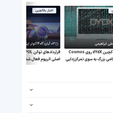
ن
اخبار بلاکچین
علی ابراهیمی
03 آبان 1402
کوثر ایزک شیریان
نسخه آلفای بلاکچین dYdX روی Cosmos
قراردادهای توکن POL 
 گامی بزرگ به سوی تمرکززدایی
اصلی اتریوم فعال شدند