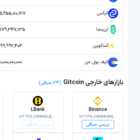
اترکس
255,655,010,717 تو
ارزینجا
3,779,347,135 تو
آساکوین
299,992,404 توما
کیف پول من
20,000,000,000 توما
بازارهای خارجی Gitcoin
(34 صرافی)
LBank
Binance
HTTPS://WWW.LBANK.COM/
HTTPS://WWW.BINANCE.COM/
بررسی صرافی
بررسی صرافی