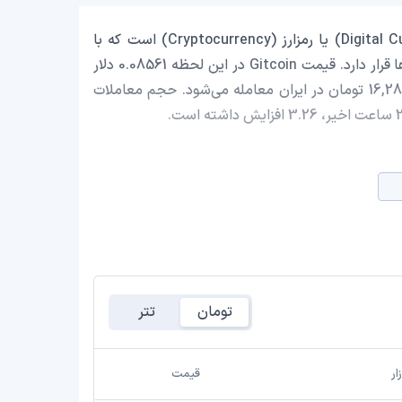
Gitcoin با نماد اختصاری (GTC) یک ارز دیجیتال (Digital Currency) یا رمزارز (Cryptocurrency) است که با
ارزش بازار حدود 7,153,677.96 دلار در رتبه 1015 بازار رمز ارزها قرار دارد. قیمت Gitcoin در این لحظه 0.08561 دلار
است که با احتساب قیمت تتر 0.9994 تومان، با قیمت 16,288.98 تومان در ایران معامله می‌شود. حجم معاملات
تومان
تتر
ار
قیمت