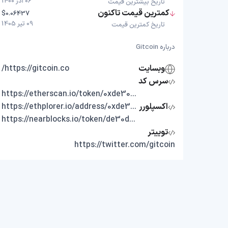
06 آذر 1400
تاریخ بیشترین قیمت
کمترین قیمت تاکنون
$0.06437
09 تیر 1405
تاریخ کمترین قیمت
درباره Gitcoin
وبسایت
https://gitcoin.co/
سرس کد
https://etherscan.io/token/0xde30da39c46104798bb5aa3fe8b9e0e1f348163f
اکسپلورر
https://ethplorer.io/address/0xde30da39c46104798bb5aa3fe8b9e0e1f348163f
https://nearblocks.io/token/de30da39c46104798bb5aa3fe8b9e0e1f348163f.factory.bridge.near
توییتر
https://twitter.com/gitcoin