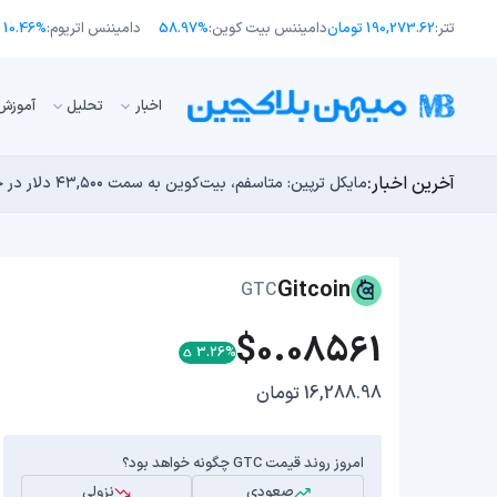
تتر:
190,273.62 تومان
دامیننس بیت کوین:
58.97%
دامیننس اتریوم:
10.46%
اﺧﺒﺎر
تحلیل
آموزش
آخرین اخبار:
انتقال ۶۶ میلیون دلاری بیت کوین توسط مایکرواستراتژی؛ آیا فشار فروش جدیدی در راه است؟
توسعه‌دهندگان بیت‌کوین ۸۵ باگ بحرانی را در یک وضعیت «فوق‌العاده بد» شناسایی کردند
مایکل ترپین: متاسفم، بیت‌کوین به سمت ۴۳,۵۰۰ دلار در حال سقوط است
اوج‌گیری طلا با تقاضای چین؛ چرا قیمت بیت کوین در ۶۴ هزار دلار درجا می‌زند؟
بدترین نمودار برای گاوهای بیت کوین؛ آیا دوران رالی‌های
Gitcoin
GTC
$0.08561
3.26%
16,288.98 تومان
امروز روند قیمت GTC چگونه خواهد بود؟
صعودی
نزولی