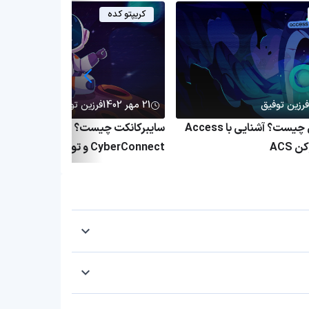
کریپتو کده
فرزین توفیق
21 مهر 1402
فرزین توفیق
پروتکل اکسس چیست؟ آشنایی با Access
سایبرکانکت چیست؟ معرفی پروتکل
CyberConnect و توکن CYBER