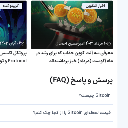
اخبار آلتکوین
کریپتو کده
10 مرداد 1403
امیرحسین احمدی
06 آبان 1402
معرفی سه آلت‌ کوین جذاب که برای رشد در
ماه آگوست (مرداد) خیز برداشته‌اند
Protocol و توکن ACS
پرسش و پاسخ (FAQ)
Gitcoin چیست؟
قیمت لحظه‌ای Gitcoin را از کجا چک کنم؟