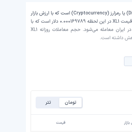
XL1 با نماد اختصاری (XL1) یک ارز دیجیتال (Digital Currency) یا رمزارز (Cryptocurrency) است که با ارزش بازار
حدود 984,903.79 دلار در رتبه 1874 بازار رمز ارزها قرار دارد. قیمت XL1 در این لحظه 0.000169789 دلار است که با
احتساب قیمت تتر 0.9991 تومان، با قیمت 32.30 تومان در ایران معامله می‌شود. حجم معاملات روزانه XL1
تومان
تتر
بازار
قیمت