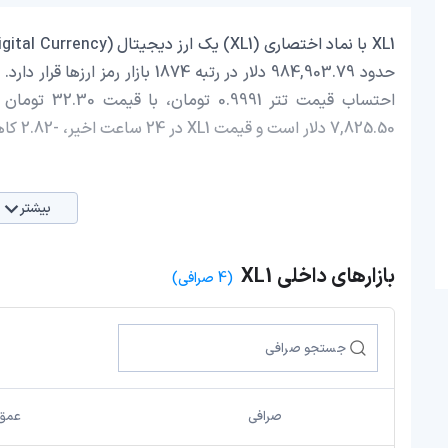
7,825.50 دلار است و قیمت XL1 در 24 ساعت اخیر، -2.82 کاهش داشته است.
بیشتر
بازارهای داخلی XL1
(4 صرافی)
صرافی
عمق 