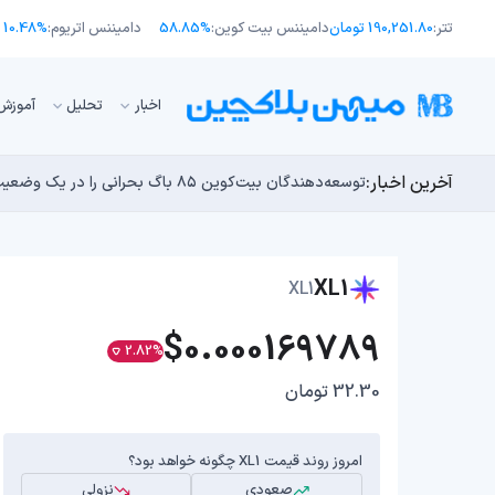
تتر:
190,251.80 تومان
دامیننس بیت کوین:
58.85%
دامیننس اتریوم:
10.48%
اﺧﺒﺎر
تحلیل
آموزش
آخرین اخبار:
انتقال ۶۶ میلیون دلاری بیت کوین توسط مایکرواستراتژی؛ آیا فشار فروش جدیدی در راه است؟
توسعه‌دهندگان بیت‌کوین ۸۵ باگ بحرانی را در یک وضعیت «فوق‌العاده بد» شناسایی کردند
اوج‌گیری طلا با تقاضای چین؛ چرا قیمت بیت کوین در ۶۴ هزار دلار درجا می‌زند؟
یک نقشه راه کوانتومی، بیت‌کوین را بسیار بالاتر خواهد برد
بدترین نمودار برای گاوهای بیت کوین؛ آیا دوران رالی‌های
XL1
XL1
$0.000169789
2.82%
32.30 تومان
امروز روند قیمت XL1 چگونه خواهد بود؟
صعودی
نزولی