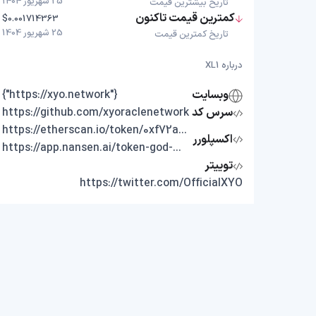
25 شهریور 1404
تاریخ بیشترین قیمت
کمترین قیمت تاکنون
$0.001714363
25 شهریور 1404
تاریخ کمترین قیمت
درباره XL1
وبسایت
{"https://xyo.network"}
سرس کد
https://github.com/xyoraclenetwork
https://etherscan.io/token/0xf72ae3e0da743033abd7a407557d684c1ae66aed
اکسپلورر
https://app.nansen.ai/token-god-mode?chain=ethereum&tab=transactions&tokenAddress=0xf72aE3E0DA743033AbD7A407557D684c1aE66aed
توییتر
https://twitter.com/OfficialXYO