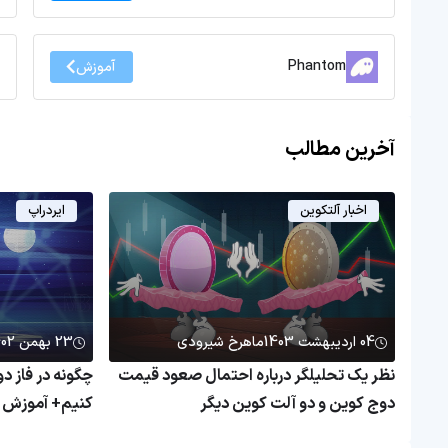
Phantom
آموزش
آخرین مطالب
اخبار آلتکوین
ایردراپ
04 اردیبهشت 1403
ماهرخ شیرودی
23 بهمن 1402
نظر یک تحلیلگر درباره احتمال صعود قیمت
چگونه در فاز د
دوج کوین و دو آلت کوین دیگر
کنیم+ آموزش گا