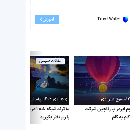
Trust Wallet
آموزش
مقالات عمومی
ماهرخ شیرودی
15 دی 1402
الهام اسماعیلی
وم ایردراپ زتاچین شرکت
۱۰ ترند شبکه‌ لایه ۱ د
م به گام
را زیر نظر بگیرید