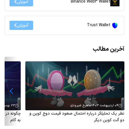
Binance Web3 Wallet
آموزش
Trust Wallet
آموزش
آخرین مطالب
04 اردیبهشت 1403
ماهرخ شیرودی
23 بهمن 1402
نظر یک تحلیلگر درباره احتمال صعود قیمت دوج کوین و
چگونه در فا
دو آلت کوین دیگر
به گام