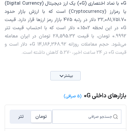
0G با نماد اختصاری (0G) یک ارز دیجیتال (Digital Currency)
یا رمزارز (Cryptocurrency) است که با ارزش بازار حدود
32,081,751.70 دلار در رتبه 475 بازار رمز ارزها قرار دارد. قیمت
0G در این لحظه 0.1502 دلار است که با احتساب قیمت تتر
0.9992 تومان، با قیمت 28,595.32 تومان در ایران معامله
می‌شود. حجم معاملات روزانه 0G 14,186,368.92 دلار است و
قیمت 0G در 24 ساعت اخیر، -5.27 کاهش داشته است.
بیشتر
بازارهای داخلی 0G
(5 صرافی)
تومان
تتر