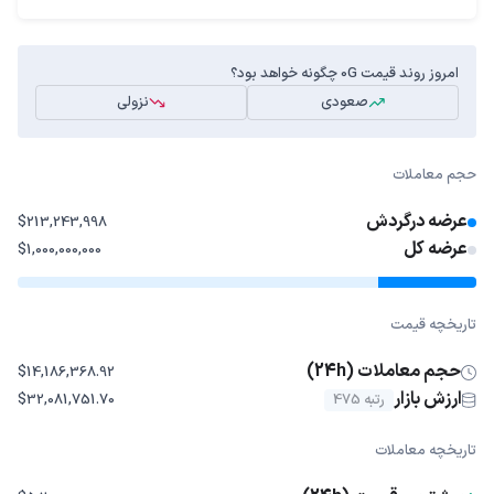
امروز روند قیمت 0G چگونه خواهد بود؟
صعودی
نزولی
حجم معاملات
عرضه درگردش
$213,243,998
عرضه کل
$1,000,000,000
تاریخچه قیمت
حجم معاملات (24h)
$14,186,368.92
ارزش بازار
رتبه 475
$32,081,751.70
تاریخچه معاملات