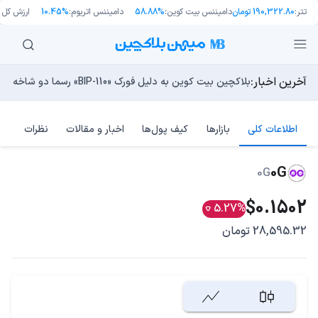
تتر:
190,322.80 تومان
دامیننس بیت کوین:
58.88%
دامیننس اتریوم:
10.45%
ارزش کل با
آخرین اخبار:
طرح جدید EIP-8363: آیا کاهش پاداش استیکینگ به ضرر اتریوم تمام می‌شود؟
بلاکچین بیت کوین به دلیل فورک «BIP-110» رسما دو شاخه شد!
مایکل ترپین: متاسفم، بیت‌کوین به سمت ۴۳,۵۰۰ دلار در حال سقوط است
راه‌های حفظ ارزش پول؛ چگونه قدرت خرید خود را در برابر تورم
چرا هوش مصنوعی اکنون در کوتاه‌مدت تهدیدی فوری‌تر از کامپ
اطلاعات کلی
بازارها
کیف پول‌ها
اخبار و مقالات
نظرات
0G
0G
$0.1502
5.27%
28,595.32 تومان